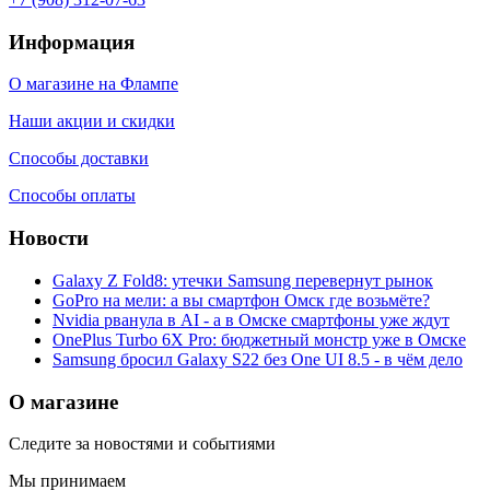
Информация
О магазине на Флампе
Наши акции и скидки
Способы доставки
Способы оплаты
Новости
Galaxy Z Fold8: утечки Samsung перевернут рынок
GoPro на мели: а вы смартфон Омск где возьмёте?
Nvidia рванула в AI - а в Омске смартфоны уже ждут
OnePlus Turbo 6X Pro: бюджетный монстр уже в Омске
Samsung бросил Galaxy S22 без One UI 8.5 - в чём дело
О магазине
Следите за новостями и событиями
Мы принимаем