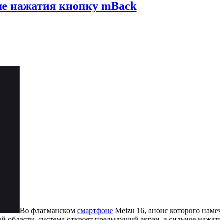
ле нажатия кнопку mBack
Во флагманском
смартфоне
Meizu 16, анонс которого намеч
ной области, система откроет предыдущий экран, а сильное нажа