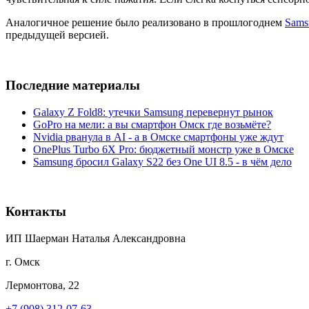
Аналогичное решение было реализовано в прошлогоднем
Sams
предыдущей версией.
Последние материалы
Galaxy Z Fold8: утечки Samsung перевернут рынок
GoPro на мели: а вы смартфон Омск где возьмёте?
Nvidia рванула в AI - а в Омске смартфоны уже ждут
OnePlus Turbo 6X Pro: бюджетный монстр уже в Омске
Samsung бросил Galaxy S22 без One UI 8.5 - в чём дело
Контакты
ИП Шаерман Наталья Александровна
г. Омск
Лермонтова, 22
+7 (908) 312-07-63