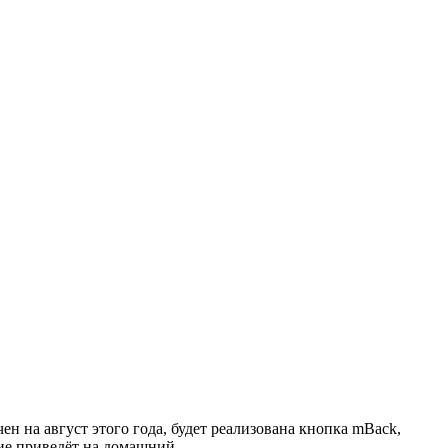
ен на август этого года, будет реализована кнопка mBack,
тие приведёт на домашний.