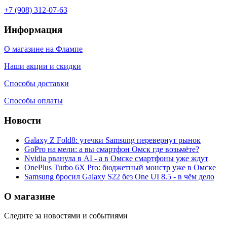
+7 (908) 312-07-63
Информация
О магазине на Флампе
Наши акции и скидки
Способы доставки
Способы оплаты
Новости
Galaxy Z Fold8: утечки Samsung перевернут рынок
GoPro на мели: а вы смартфон Омск где возьмёте?
Nvidia рванула в AI - а в Омске смартфоны уже ждут
OnePlus Turbo 6X Pro: бюджетный монстр уже в Омске
Samsung бросил Galaxy S22 без One UI 8.5 - в чём дело
О магазине
Следите за новостями и событиями