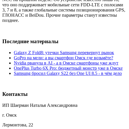
что оно поддерживает мобильные сети FDD-LTE с полосами
3, 7 и 8, а также глобальные системы позиционирования GPS,
ГЛОНАСС и BeiDou. Прочие параметры станут известны
позднее.
Последние материалы
Galaxy Z Fold8: утечки Samsung перевернут рынок
GoPro на мели: а вы смартфон Омск где возьмёте?
Nvidia рванула в AI - а в Омске смартфоны уже ждут
OnePlus Turbo 6X Pro: бюджетный монстр уже в Омске
Samsung бросил Galaxy S22 без One UI 8.5 - в чём дело
Контакты
ИП Шаерман Наталья Александровна
г. Омск
Лермонтова, 22