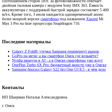
соотношением сторон 18:9. За фотовозможности отвечает
двойная тыловая камера с модулем Sony IMX 363. Ёмкость
аккумулятора с поддержкой быстрой зарядки составляет 5 400
мАч. Кроме того, 3 июля ожидается одновременный анонс
более мощной версии
смартфона
под названием
Xiaomi
Mi
Max 3 Pro на базе процессора Snapdragon 710.
Последние материалы
Galaxy Z Fold8: утечки Samsung перевернут рынок
GoPro на мели: а вы смартфон Омск где возьмёте?
Nvidia рванула в AI - а в Омске смартфоны уже ждут
OnePlus Turbo 6X Pro: бюджетный монстр уже в Омске
Samsung бросил Galaxy S22 без One UI 8.5 - в чём дело
Контакты
ИП Шаерман Наталья Александровна
г. Омск