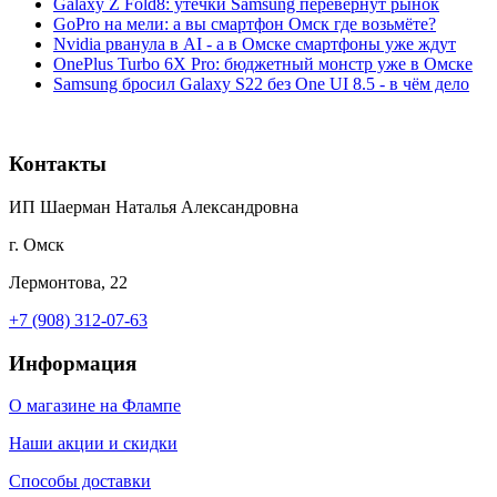
Galaxy Z Fold8: утечки Samsung перевернут рынок
GoPro на мели: а вы смартфон Омск где возьмёте?
Nvidia рванула в AI - а в Омске смартфоны уже ждут
OnePlus Turbo 6X Pro: бюджетный монстр уже в Омске
Samsung бросил Galaxy S22 без One UI 8.5 - в чём дело
Контакты
ИП Шаерман Наталья Александровна
г. Омск
Лермонтова, 22
+7 (908) 312-07-63
Информация
О магазине на Флампе
Наши акции и скидки
Способы доставки