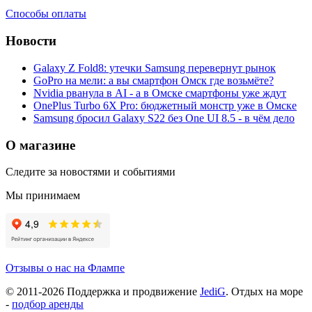
Способы оплаты
Новости
Galaxy Z Fold8: утечки Samsung перевернут рынок
GoPro на мели: а вы смартфон Омск где возьмёте?
Nvidia рванула в AI - а в Омске смартфоны уже ждут
OnePlus Turbo 6X Pro: бюджетный монстр уже в Омске
Samsung бросил Galaxy S22 без One UI 8.5 - в чём дело
О магазине
Следите за новостями и событиями
Мы принимаем
Отзывы о нас на Флампе
© 2011-
2026
Поддержка и продвижение
JediG
. Отдых на море
-
подбор аренды