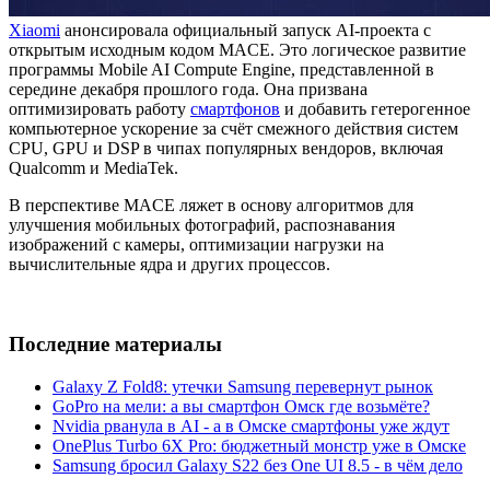
Xiaomi
анонсировала официальный запуск AI-проекта с
открытым исходным кодом MACE. Это логическое развитие
программы Mobile AI Compute Engine, представленной в
середине декабря прошлого года. Она призвана
оптимизировать работу
смартфонов
и добавить гетерогенное
компьютерное ускорение за счёт смежного действия систем
CPU, GPU и DSP в чипах популярных вендоров, включая
Qualcomm и MediaTek.
В перспективе MACE ляжет в основу алгоритмов для
улучшения мобильных фотографий, распознавания
изображений с камеры, оптимизации нагрузки на
вычислительные ядра и других процессов.
Последние материалы
Galaxy Z Fold8: утечки Samsung перевернут рынок
GoPro на мели: а вы смартфон Омск где возьмёте?
Nvidia рванула в AI - а в Омске смартфоны уже ждут
OnePlus Turbo 6X Pro: бюджетный монстр уже в Омске
Samsung бросил Galaxy S22 без One UI 8.5 - в чём дело