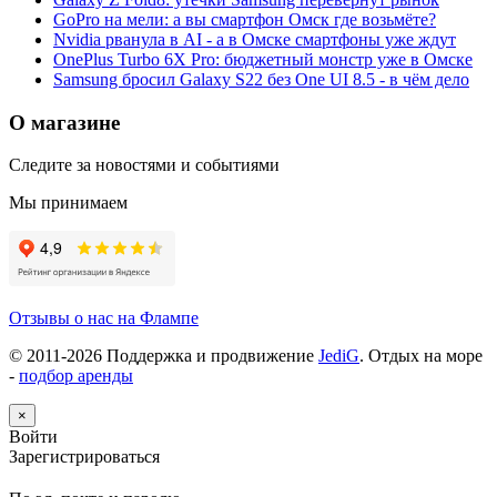
GoPro на мели: а вы смартфон Омск где возьмёте?
Nvidia рванула в AI - а в Омске смартфоны уже ждут
OnePlus Turbo 6X Pro: бюджетный монстр уже в Омске
Samsung бросил Galaxy S22 без One UI 8.5 - в чём дело
О магазине
Следите за новостями и событиями
Мы принимаем
Отзывы о нас на Флампе
© 2011-
2026
Поддержка и продвижение
JediG
. Отдых на море
-
подбор аренды
×
Войти
Зарегистрироваться