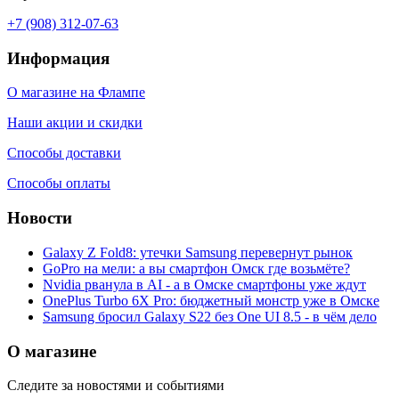
+7 (908) 312-07-63
Информация
О магазине на Флампе
Наши акции и скидки
Способы доставки
Способы оплаты
Новости
Galaxy Z Fold8: утечки Samsung перевернут рынок
GoPro на мели: а вы смартфон Омск где возьмёте?
Nvidia рванула в AI - а в Омске смартфоны уже ждут
OnePlus Turbo 6X Pro: бюджетный монстр уже в Омске
Samsung бросил Galaxy S22 без One UI 8.5 - в чём дело
О магазине
Следите за новостями и событиями