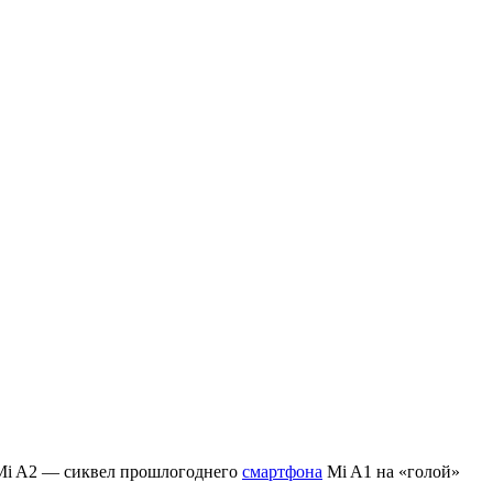
i A2 — сиквел прошлогоднего
смартфона
Mi A1 на «голой»