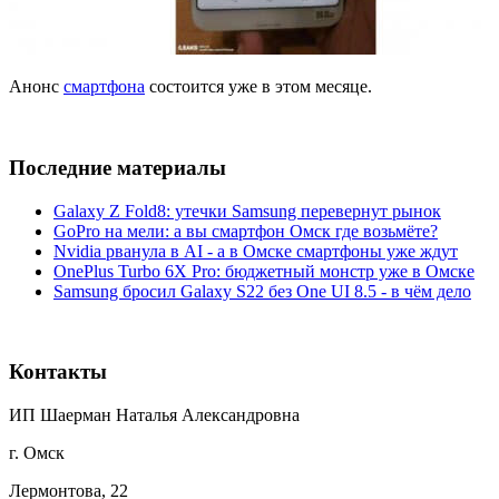
Анонс
смартфона
состоится уже в этом месяце.
Последние материалы
Galaxy Z Fold8: утечки Samsung перевернут рынок
GoPro на мели: а вы смартфон Омск где возьмёте?
Nvidia рванула в AI - а в Омске смартфоны уже ждут
OnePlus Turbo 6X Pro: бюджетный монстр уже в Омске
Samsung бросил Galaxy S22 без One UI 8.5 - в чём дело
Контакты
ИП Шаерман Наталья Александровна
г. Омск
Лермонтова, 22