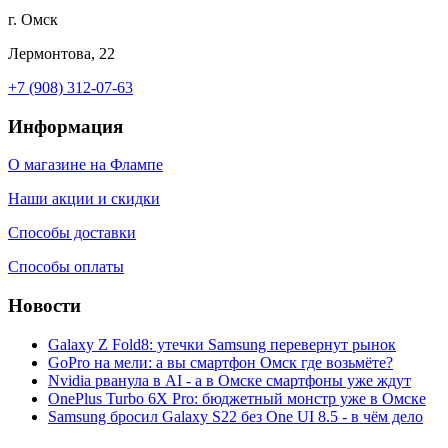
г. Омск
Лермонтова, 22
+7 (908) 312-07-63
Информация
О магазине на Флампе
Наши акции и скидки
Способы доставки
Способы оплаты
Новости
Galaxy Z Fold8: утечки Samsung перевернут рынок
GoPro на мели: а вы смартфон Омск где возьмёте?
Nvidia рванула в AI - а в Омске смартфоны уже ждут
OnePlus Turbo 6X Pro: бюджетный монстр уже в Омске
Samsung бросил Galaxy S22 без One UI 8.5 - в чём дело