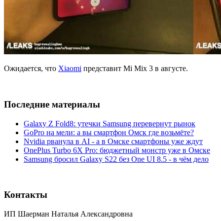
Ожидается, что
Xiaomi
представит Mi Mix 3 в августе.
Последние материалы
Galaxy Z Fold8: утечки Samsung перевернут рынок
GoPro на мели: а вы смартфон Омск где возьмёте?
Nvidia рванула в AI - а в Омске смартфоны уже ждут
OnePlus Turbo 6X Pro: бюджетный монстр уже в Омске
Samsung бросил Galaxy S22 без One UI 8.5 - в чём дело
Контакты
ИП Шаерман Наталья Александровна