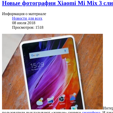
Новые фотографии Xiaomi Mi Mix 3 сли
Информация о материале
Новости для всех
08 июля 2018
Просмотров: 1518
Интер
пользователи выкладывают «живые» снимки
смартфона
. И та