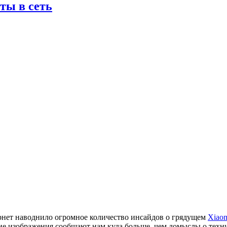
ты в сеть
нет наводнило огромное количество инсайдов о грядущем
Xiao
кие изображения сообщают нам куда больше, чем домыслы о техн