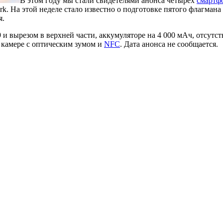
В этом году мы стали свидетелями анонса четырёх
смартф
Shark. На этой неделе стало известно о подготовке пятого флагма
я.
и вырезом в верхней части, аккумуляторе на 4 000 мАч, отсутс
й камере с оптическим зумом и
NFC
. Дата анонса не сообщается.