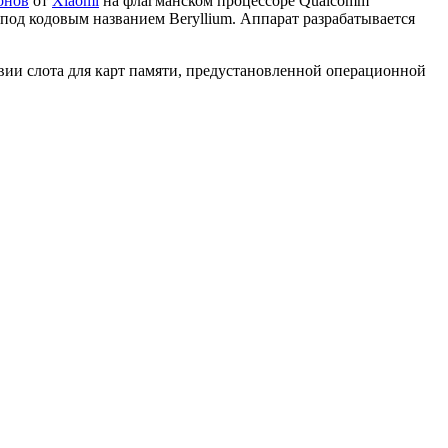
онов
от
Xiaomi
на флагманском процессоре Qualcomm
на под кодовым названием Beryllium. Аппарат разрабатывается
твии слота для карт памяти, предустановленной операционной