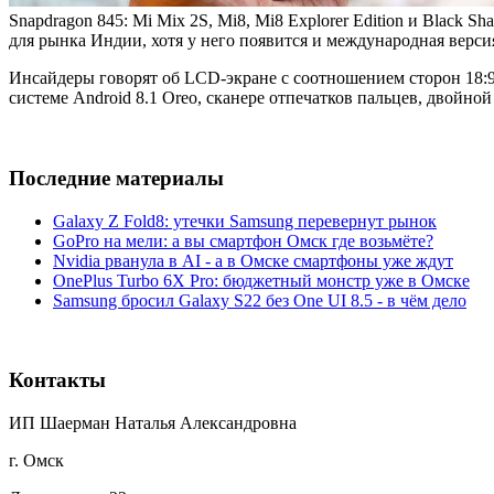
Snapdragon 845: Mi Mix 2S, Mi8, Mi8 Explorer Edition и Black 
для рынка Индии, хотя у него появится и международная верси
Инсайдеры говорят об LCD-экране с соотношением сторон 18:9 
системе Android 8.1 Oreo, сканере отпечатков пальцев, двойно
Последние материалы
Galaxy Z Fold8: утечки Samsung перевернут рынок
GoPro на мели: а вы смартфон Омск где возьмёте?
Nvidia рванула в AI - а в Омске смартфоны уже ждут
OnePlus Turbo 6X Pro: бюджетный монстр уже в Омске
Samsung бросил Galaxy S22 без One UI 8.5 - в чём дело
Контакты
ИП Шаерман Наталья Александровна
г. Омск