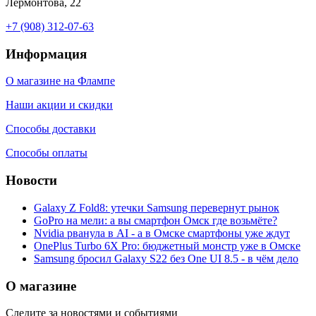
Лермонтова, 22
+7 (908) 312-07-63
Информация
О магазине на Флампе
Наши акции и скидки
Способы доставки
Способы оплаты
Новости
Galaxy Z Fold8: утечки Samsung перевернут рынок
GoPro на мели: а вы смартфон Омск где возьмёте?
Nvidia рванула в AI - а в Омске смартфоны уже ждут
OnePlus Turbo 6X Pro: бюджетный монстр уже в Омске
Samsung бросил Galaxy S22 без One UI 8.5 - в чём дело
О магазине
Следите за новостями и событиями