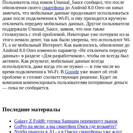
Пользователь под ником Unusual_Sauce сообщил, что после
обновления своего
смартфона
до Android 8.0 Oreo он начал
замечать, что мобильные данные продолжают использоваться
даже после подключения к Wi-Fi, и ему приходится вручную
отключать передачу мобильных данных. Другие пользователи
поддержали Unusual_Sauce, заявив, что они также
столкнулись с этой проблемой. Некоторые уже потеряли из-за
этого немало денег, так как были уверены, что используют Wi-
Fi, а не мобильный Интернет. Как выяснилось, обновление до
Android 8.0 Oreo изменило параметр «Не отключать передачу
данных» в разделе «Для разработчиков», чтобы он всегда был
активен. Как результат, мобильные данные всегда
используются, даже когда это не нужно — в том числе во
время подключения к Wi-Fi. В
Google
уже знают об этой
проблеме и готовят соответствующее решение. Будет ли
компания компенсировать пользователям потерянные деньги
— пока не сообщается.
Последние материалы
Galaxy Z Fold8: утечки Samsung перевернут рынок
GoPro на мели: а вы смартфон Омск где возьмёте?
Nvidia рванула в AI - а в Омске смартфоны уже ждут