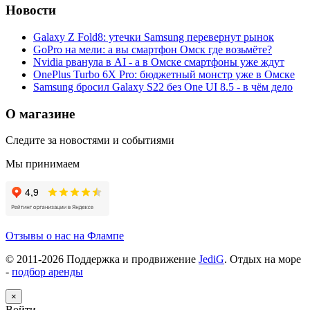
Новости
Galaxy Z Fold8: утечки Samsung перевернут рынок
GoPro на мели: а вы смартфон Омск где возьмёте?
Nvidia рванула в AI - а в Омске смартфоны уже ждут
OnePlus Turbo 6X Pro: бюджетный монстр уже в Омске
Samsung бросил Galaxy S22 без One UI 8.5 - в чём дело
О магазине
Следите за новостями и событиями
Мы принимаем
Отзывы о нас на Флампе
© 2011-
2026
Поддержка и продвижение
JediG
. Отдых на море
-
подбор аренды
×
Войти