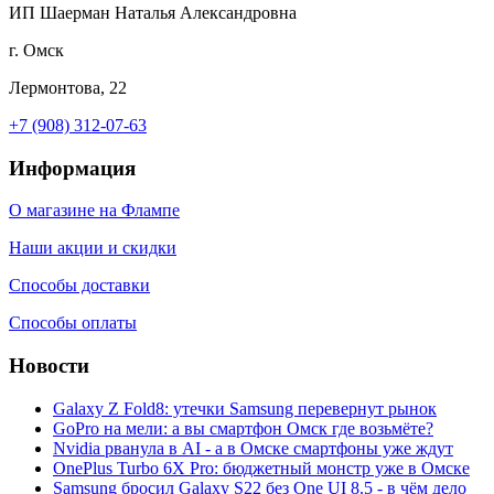
ИП Шаерман Наталья Александровна
г. Омск
Лермонтова, 22
+7 (908) 312-07-63
Информация
О магазине на Флампе
Наши акции и скидки
Способы доставки
Способы оплаты
Новости
Galaxy Z Fold8: утечки Samsung перевернут рынок
GoPro на мели: а вы смартфон Омск где возьмёте?
Nvidia рванула в AI - а в Омске смартфоны уже ждут
OnePlus Turbo 6X Pro: бюджетный монстр уже в Омске
Samsung бросил Galaxy S22 без One UI 8.5 - в чём дело