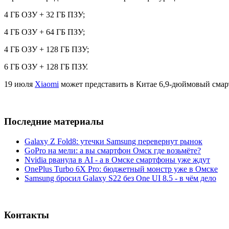
4 ГБ ОЗУ + 32 ГБ ПЗУ;
4 ГБ ОЗУ + 64 ГБ ПЗУ;
4 ГБ ОЗУ + 128 ГБ ПЗУ;
6 ГБ ОЗУ + 128 ГБ ПЗУ.
19 июля
Xiaomi
может представить в Китае 6,9-дюймовый смар
Последние материалы
Galaxy Z Fold8: утечки Samsung перевернут рынок
GoPro на мели: а вы смартфон Омск где возьмёте?
Nvidia рванула в AI - а в Омске смартфоны уже ждут
OnePlus Turbo 6X Pro: бюджетный монстр уже в Омске
Samsung бросил Galaxy S22 без One UI 8.5 - в чём дело
Контакты