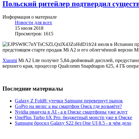
Польский ритейлер подтвердил существ
Информация о материале
Новости для всех
15 июля 2018
Просмотров: 1615
24 июля в Испании п
предстоящем старте продаж Mi A2 и его облегчённой версии Mi 
Xiaomi
Mi A2 Lite получит 5,84-дюймовый дисплей, предустан
верхнего края, процессор Qualcomm Snapdragon 625, 4 ГБ опер
Последние материалы
Galaxy Z Fold8: утечки Samsung перевернут рынок
GoPro на мели: а вы смартфон Омск где возьмёте?
Nvidia рванула в AI - а в Омске смартфоны уже ждут
OnePlus Turbo 6X Pro: бюджетный монстр уже в Омске
Samsung бросил Galaxy S22 без One UI 8.5 - в чём дело