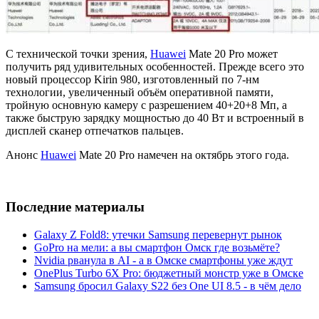
С технической точки зрения,
Huawei
Mate 20 Pro может
получить ряд удивительных особенностей. Прежде всего это
новый процессор Kirin 980, изготовленный по 7-нм
технологии, увеличенный объём оперативной памяти,
тройную основную камеру с разрешением 40+20+8 Мп, а
также быструю зарядку мощностью до 40 Вт и встроенный в
дисплей сканер отпечатков пальцев.
Анонс
Huawei
Mate 20 Pro намечен на октябрь этого года.
Последние материалы
Galaxy Z Fold8: утечки Samsung перевернут рынок
GoPro на мели: а вы смартфон Омск где возьмёте?
Nvidia рванула в AI - а в Омске смартфоны уже ждут
OnePlus Turbo 6X Pro: бюджетный монстр уже в Омске
Samsung бросил Galaxy S22 без One UI 8.5 - в чём дело