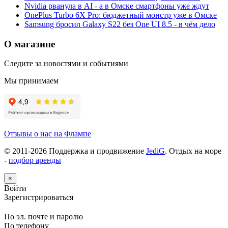
Nvidia рванула в AI - а в Омске смартфоны уже ждут
OnePlus Turbo 6X Pro: бюджетный монстр уже в Омске
Samsung бросил Galaxy S22 без One UI 8.5 - в чём дело
О магазине
Следите за новостями и событиями
Мы принимаем
Отзывы о нас на Флампе
© 2011-
2026
Поддержка и продвижение
JediG
. Отдых на море
-
подбор аренды
×
Войти
Зарегистрироваться
По эл. почте и паролю
По телефону