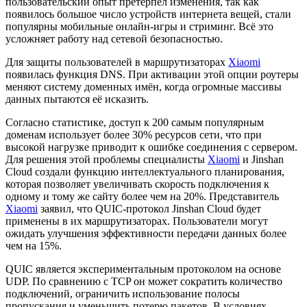
пользовательский опыт претерпел изменения, так как
появилось большое число устройств интернета вещей, стали
популярны мобильные онлайн-игры и стриминг. Всё это
усложняет работу над сетевой безопасностью.
Для защиты пользователей в маршрутизаторах
Xiaomi
появилась функция DNS. При активации этой опции роутеры
меняют систему доменных имён, когда огромные массивы
данных пытаются её исказить.
Согласно статистике, доступ к 200 самым популярным
доменам использует более 30% ресурсов сети, что при
высокой нагрузке приводит к ошибке соединения с сервером.
Для решения этой проблемы специалисты
Xiaomi
и Jinshan
Cloud создали функцию интеллектуального планирования,
которая позволяет увеличивать скорость подключения к
одному и тому же сайту более чем на 20%. Представитель
Xiaomi
заявил, что QUIC-протокол Jinshan Cloud будет
применены в их маршрутизаторах. Пользователи могут
ожидать улучшения эффективности передачи данных более
чем на 15%.
QUIC является экспериментальным протоколом на основе
UDP. По сравнению с TCP он может сократить количество
подключений, ограничить использование полосы
пропускания и уменьшить потерю пакетов. В условиях