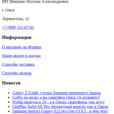
ИП Шаерман Наталья Александровна
г. Омск
Лермонтова, 22
+7 (908) 312-07-63
Информация
О магазине на Флампе
Наши акции и скидки
Способы доставки
Способы оплаты
Новости
Galaxy Z Fold8: утечки Samsung перевернут рынок
GoPro на мели: а вы смартфон Омск где возьмёте?
Nvidia рванула в AI - а в Омске смартфоны уже ждут
OnePlus Turbo 6X Pro: бюджетный монстр уже в Омске
Samsung бросил Galaxy S22 без One UI 8.5 - в чём дело