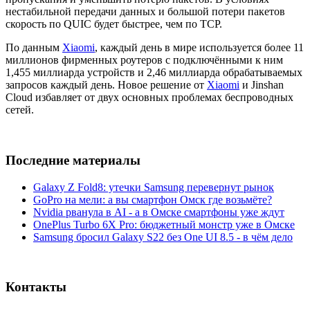
нестабильной передачи данных и большой потери пакетов
скорость по QUIC будет быстрее, чем по TCP.
По данным
Xiaomi
, каждый день в мире используется более 11
миллионов фирменных роутеров с подключёнными к ним
1,455 миллиарда устройств и 2,46 миллиарда обрабатываемых
запросов каждый день. Новое решение от
Xiaomi
и Jinshan
Cloud избавляет от двух основных проблемах беспроводных
сетей.
Последние материалы
Galaxy Z Fold8: утечки Samsung перевернут рынок
GoPro на мели: а вы смартфон Омск где возьмёте?
Nvidia рванула в AI - а в Омске смартфоны уже ждут
OnePlus Turbo 6X Pro: бюджетный монстр уже в Омске
Samsung бросил Galaxy S22 без One UI 8.5 - в чём дело
Контакты