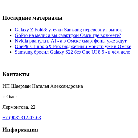
Последние материалы
Galaxy Z Fold8: утечки Samsung перевернут рынок
GoPro на мели: а вы смартфон Омск где возьмёте?
Nvidia рванула в AI - а в Омске смартфоны уже ждут
OnePlus Turbo 6X Pro: бюджетный монстр уже в Омске
Samsung бросил Galaxy S22 без One UI 8.5 - в чём дело
Контакты
ИП Шаерман Наталья Александровна
г. Омск
Лермонтова, 22
+7 (908) 312-07-63
Информация