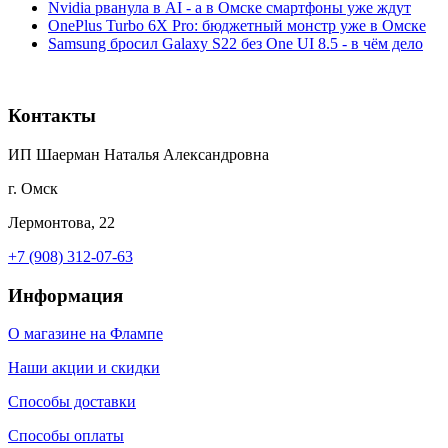
Nvidia рванула в AI - а в Омске смартфоны уже ждут
OnePlus Turbo 6X Pro: бюджетный монстр уже в Омске
Samsung бросил Galaxy S22 без One UI 8.5 - в чём дело
Контакты
ИП Шаерман Наталья Александровна
г. Омск
Лермонтова, 22
+7 (908) 312-07-63
Информация
О магазине на Флампе
Наши акции и скидки
Способы доставки
Способы оплаты