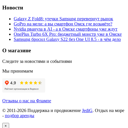
Новости
Galaxy Z Fold8: утечки Samsung перевернут рынок
GoPro на мели: а вы смартфон Омск где возьмёте?
Nvidia рванула в AI - а в Омске смартфоны уже ждут
OnePlus Turbo 6X Pro: бюджетный монстр уже в Омске
Samsung бросил Galaxy S22 без One UI 8.5 - в чём дело
О магазине
Следите за новостями и событиями
Мы принимаем
Отзывы о нас на Флампе
© 2011-
2026
Поддержка и продвижение
JediG
. Отдых на море
-
подбор аренды
×