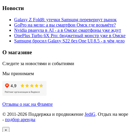
Новости
Galaxy Z Fold8: утечки Samsung перевернут рынок
GoPro на мели: а вы смартфон Омск где возьмёте?
Nvidia рванула в AI - а в Омске смартфоны уже ждут
OnePlus Turbo 6X Pro: бюджетный монстр уже в Омске
Samsung бросил Galaxy S22 без One UI 8.5 - в чём дело
О магазине
Следите за новостями и событиями
Мы принимаем
Отзывы о нас на Флампе
© 2011-
2026
Поддержка и продвижение
JediG
. Отдых на море
-
подбор аренды
×