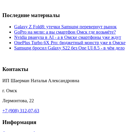
Последние материалы
Galaxy Z Fold8: утечки Samsung перевернут рынок
GoPro на мели: а вы смартфон Омск где возьмёте?
Nvidia рванула в AI - а в Омске смартфоны уже ждут
OnePlus Turbo 6X Pro: бюджетный монстр уже в Омске
Samsung бросил Galaxy S22 без One UI 8.5 - в чём дело
Контакты
ИП Шаерман Наталья Александровна
г. Омск
Лермонтова, 22
+7 (908) 312-07-63
Информация