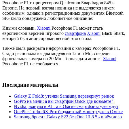
Pocophone F1 с процессором Qualcomm Snapdragon 845 в
Европе. На первый взгляд новинка не выделяется ничем
особенным, однако в регистрационных документах Bluetooth
SIG было обнаружено любопытное описание:
Иными словами,
Xiaomi
Pocophone F1 может стать
европейской версией игрового
смартфона
Xiaomi
Black Shark,
который был анонсирован весной этого года.
Также была раскрыта информация о камерах Pocophone F1.
Сзади расположатся два модуля на 12 и 5 Мп, спереди —
фронтальная камера на 20 Мп. Точная дата анонса
Xiaomi
Pocophone F1 не сообщается.
Последние материалы
Galaxy Z Fold8: утечки Samsung перевернут рынок
GoPro на мели: а вы смартфон Омск где возьмёте?
Nvidia рванула в AI - а в Омске смартфоны уже ждут
OnePlus Turbo 6X Pro: бюджетный монстр уже в Омске
Samsung бросил Galaxy S22 без One UI 8.5 - в чём дело