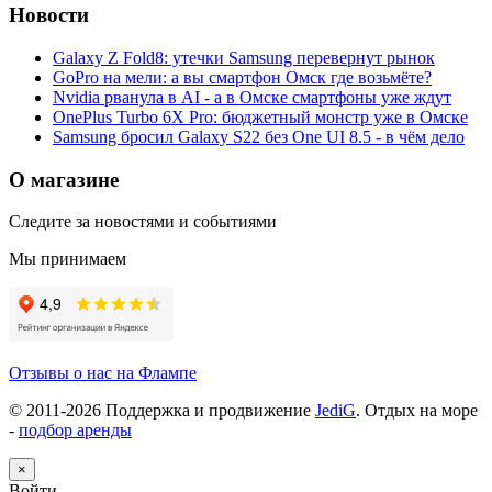
Новости
Galaxy Z Fold8: утечки Samsung перевернут рынок
GoPro на мели: а вы смартфон Омск где возьмёте?
Nvidia рванула в AI - а в Омске смартфоны уже ждут
OnePlus Turbo 6X Pro: бюджетный монстр уже в Омске
Samsung бросил Galaxy S22 без One UI 8.5 - в чём дело
О магазине
Следите за новостями и событиями
Мы принимаем
Отзывы о нас на Флампе
© 2011-
2026
Поддержка и продвижение
JediG
. Отдых на море
-
подбор аренды
×
Войти