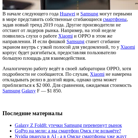
В начале следующего года
Huawei
и
Samsung
могут первыми
в мире представить собственные сгибающиеся
смартфоны
,
задав новый тренд 2019 года. Другие производители не
отстают от лидеров рынка. Например, на этой неделе
появились слухи о работе
Xiaomi
и OPPO в этом же
направлении. И если фишкой
Samsung
станет сгибание
экраном внутрь с узкой полосой для уведомлений, то у
Xiaomi
корпус будет разгибаться, предоставляя пользователю
большую площадь для взаимодействия.
Аналогичную работу ведёт в своей лаборатории OPPO, хотя
подробности не сообщаются. По слухам,
Xiaomi
не намерена
откладывать релиз в долгий ящик, однако цена может
приблизиться к $2 000. Для сравнения, ожидаемая стоимость
Samsung
Galaxy
F — $1 850.
Последние материалы
Galaxy Z Fold8: утечки Samsung перевернут рынок
GoPro на мели: а вы смартфон Омск где возьмёте?
Nvidia рванула в AI - а в Омске смартфоны уже ждут