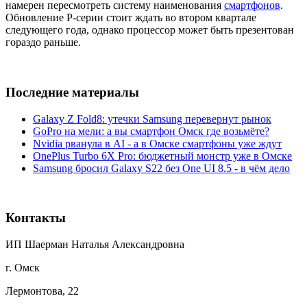
намерен пересмотреть систему наименования
смартфонов
.
Обновление P-серии стоит ждать во втором квартале
следующего года, однако процессор может быть презентован
гораздо раньше.
Последние материалы
Galaxy Z Fold8: утечки Samsung перевернут рынок
GoPro на мели: а вы смартфон Омск где возьмёте?
Nvidia рванула в AI - а в Омске смартфоны уже ждут
OnePlus Turbo 6X Pro: бюджетный монстр уже в Омске
Samsung бросил Galaxy S22 без One UI 8.5 - в чём дело
Контакты
ИП Шаерман Наталья Александровна
г. Омск
Лермонтова, 22