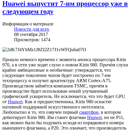
Huawei выпустит 7-нм процессор уже в
следующем году
Информация о материале
Новости для всех
08 сентября 2017
Просмотров: 1474
Прошло немного времени с момента анонса процессора Kirin
970, а в сети уже ходят слухи о новом Kirin 980. Причём слухи
крайне амбициозные и необычные: утверждается, что
следующее поколение чипов будет построено по 7-нм
техпроцессу и получит архитектуру ARM Cortex-A75.
Производством займётся компания TSMC, причём в
производстве будет использован некий улучшенный
графический ускоритель. Не исключается, что это будет GPU
от
Huawei
. Как и предшественника, Kirin 980 оснастят
нативной поддержкой искусственного интеллекта.
Любопытно и то, что озвучен первый
смартфон
, в котором
дебютирует Kirin 980. Им станет флагман
Huawei
, но не P11,
как можно было бы подумать исходя из порядкового номера
нынешнего флагмана, а P20. Это означает, что производитель