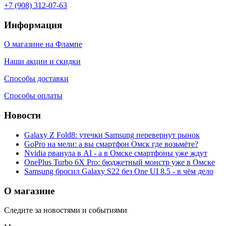
+7 (908) 312-07-63
Информация
О магазине на Флампе
Наши акции и скидки
Способы доставки
Способы оплаты
Новости
Galaxy Z Fold8: утечки Samsung перевернут рынок
GoPro на мели: а вы смартфон Омск где возьмёте?
Nvidia рванула в AI - а в Омске смартфоны уже ждут
OnePlus Turbo 6X Pro: бюджетный монстр уже в Омске
Samsung бросил Galaxy S22 без One UI 8.5 - в чём дело
О магазине
Следите за новостями и событиями