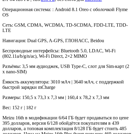
Операционная система: : Android 8.1 Oreo с оболочкой Flyme
OS
Сеть: GSM, CDMA, WCDMA, TD-SCDMA, FDD-LTE, TDD-
LTE
Навигация: Dual GPS, A-GPS, ГЛОНАСС, Beidou
Беспроводные интерфейсы: Bluetooth 5.0, LDAC, Wi-Fi
(802.11a/b/g/n/ac), Wi-Fi Direct, 2×2 MIMO
Разъёмы: 3,5 мм аудиоджек, USB Type-C, слот для Sim-карт (2
x nano-SIM)
Ёмкость аккумулятора: 3010 мАч | 3640 мАч, с поддержкой
быстрой зарядки mCharge
Размеры: 150,5 х 73,3 х 7,3 мм | 160,4 х 78,2 х 7,3 мм
Вес: 152 г | 182 г
Meizu 16th в модификации 6/64 ГБ будет продаваться по цене
395 долларов, версия 6/128 обойдётся покупателям в 439
долларов, а топовая комплектация 8/128 ГБ будет стоить 485
долларов. Цена на Meizu 16th Plus будет повыше: 469 долларов