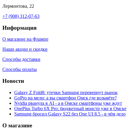
Лермонтова, 22
+7 (908) 312-07-63
Информация
О магазине на Флампе
Наши акции и скидки
Способы доставки
Способы оплаты
Новости
Galaxy Z Fold8: утечки Samsung перевернут рынок
GoPro на мели: а вы смартфон Омск где возьмёте?
Nvidia рванула в AI - а в Омске смартфоны уже ждут
OnePlus Turbo 6X Pro: бюджетный монстр уже в Омске
Samsung бросил Galaxy S22 без One UI 8.5 - в чём дело
О магазине