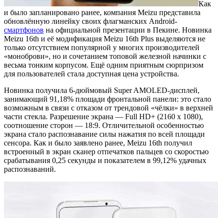
Как
и было запланировано ранее, компания Meizu представила
обновлённую линейку своих флагманских Android-
смартфонов
на официальной презентации в Пекине. Новинка
Meizu 16th и её модификация Meizu 16th Plus выделяются не
только отсутствием популярной у многих производителей
«моноброви», но и сочетанием топовой железной начинки с
весьма тонким корпусом. Ещё одним приятным сюрпризом
для пользователей стала доступная цена устройства.
Новинка получила 6-дюймовый Super AMOLED-дисплей,
занимающий 91,18% площади фронтальной панели: это стало
возможным в связи с отказом от трендовой «чёлки» в верхней
части стекла. Разрешение экрана — Full HD+ (2160 х 1080),
соотношение сторон — 18:9. Отличительной особенностью
экрана стало распознавание силы нажатия по всей площади
сенсора. Как и было заявлено ранее, Meizu 16th получил
встроенный в экран сканер отпечатков пальцев со скоростью
срабатывания 0,25 секунды и показателем в 99,12% удачных
распознаваний.