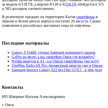
за модель 6/128 ГБ, а версии 8/128 и 8/
256 ГБ
обойдутся в 515
и 585 долларов соответственно.
В розничную продажу на территории Китая
смартфоны
в
чёрном и белом цветах корпуса поступят 20 августа. Сроки
появления в российских магазинах пока не озвучены.
Последние материалы
Galaxy Z Fold8: утечки Samsung перевернут рынок
GoPro на мели: а вы смартфон Омск где возьмёте?
Nvidia рванула в AI - а в Омске смартфоны уже ждут
OnePlus Turbo 6X Pro: бюджетный монстр уже в Омске
Samsung бросил Galaxy S22 без One UI 8.5 - в чём дело
Контакты
ИП Шаерман Наталья Александровна
г. Омск