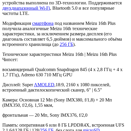
устройства выполнена по 3D-технологии. Поддерживается
двухдиапазонный Wi-Fi
, Bluetooth 5.0 и все популярные
частоты LTE.
Модификация
смартфона
под названием Meizu 16th Plus
получила аналогичные Meizu 16th технические
характеристики, за исключением размера дисплея (его
диагональ составляет 6,5 дюймов) и максимального объёма
встроенного хранилища (до
256 ГБ
).
Технические характеристики Meizu 16th | Meizu 16th Plus
Чипсет:
восьмиядерный Qualcomm Snapdragon 845 (4 х 2,8 ГГц + 4 х
1,7 ГГц), Adreno 630 710 МГц GPU
Дисплей: Super
AMOLED
,18:9, 2160 х 1080 пикселей,
встроенный дактилоскопический сканер, 6" | 6.5"
Камера: Основная 12 Мп (Sony IMX380, f/1,8) + 20 Мп
(IMX350, f/2,6), 1,55 мкм,
фронтальная — 20 Мп, Sony IMX376, f/2,0
Память: оперативная 6 или 8 ГБ LPDDR4X, встроенная UFS
2.1 64/128 ГБ | 128/
256 ГБ
, без слота для
microSD