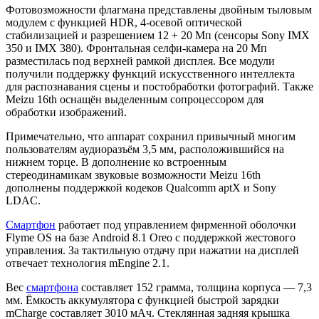
Фотовозможности флагмана представлены двойным тыловым
модулем с функцией HDR, 4-осевой оптической
стабилизацией и разрешением 12 + 20 Мп (сенсоры Sony IMX
350 и IMX 380). Фронтальная селфи-камера на 20 Мп
разместилась под верхней рамкой дисплея. Все модули
получили поддержку функций искусственного интеллекта
для распознавания сцены и постобработки фотографий. Также
Meizu 16th оснащён выделенным сопроцессором для
обработки изображений.
Примечательно, что аппарат сохранил привычный многим
пользователям аудиоразъём 3,5 мм, расположившийся на
нижнем торце. В дополнение ко встроенным
стереодинамикам звуковые возможности Meizu 16th
дополнены поддержкой кодеков Qualcomm aptX и Sony
LDAC.
Смартфон
работает под управлением фирменной оболочки
Flyme OS на базе Android 8.1 Oreo с поддержкой жестового
управления. За тактильную отдачу при нажатии на дисплей
отвечает технология mEngine 2.1.
Вес
смартфона
составляет 152 грамма, толщина корпуса — 7,3
мм. Ёмкость аккумулятора с функцией быстрой зарядки
mCharge составляет 3010 мАч. Стеклянная задняя крышка