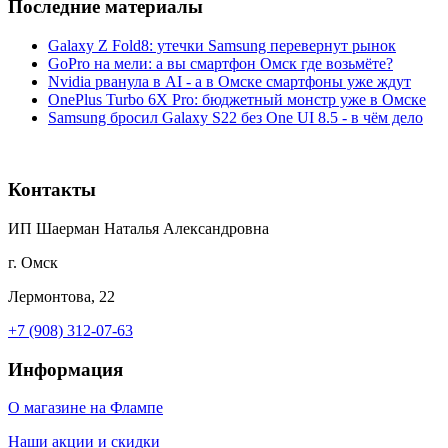
Последние материалы
Galaxy Z Fold8: утечки Samsung перевернут рынок
GoPro на мели: а вы смартфон Омск где возьмёте?
Nvidia рванула в AI - а в Омске смартфоны уже ждут
OnePlus Turbo 6X Pro: бюджетный монстр уже в Омске
Samsung бросил Galaxy S22 без One UI 8.5 - в чём дело
Контакты
ИП Шаерман Наталья Александровна
г. Омск
Лермонтова, 22
+7 (908) 312-07-63
Информация
О магазине на Флампе
Наши акции и скидки