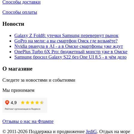
Способы доставки
Способы оплаты
Новости
Galaxy Z Fold8: утечки Samsung перевернут рынок
GoPro на мели: а вы смартфон Омск где возьмёте?
Nvidia рванула в AI - а в Омске смартфоны уже ждут
OnePlus Turbo 6X Pro: бюджетный монстр уже в Омске
Samsung бросил Galaxy S22 без One UI 8.5 - в чём дело
О магазине
Следите за новостями и событиями
Мы принимаем
Отзывы о нас на Флампе
© 2011-
2026
Поддержка и продвижение
JediG
. Отдых на море