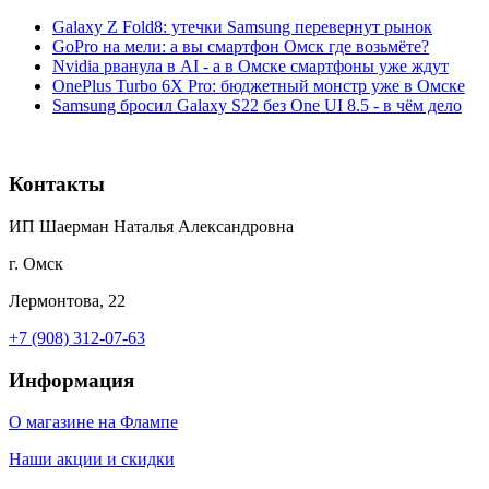
Galaxy Z Fold8: утечки Samsung перевернут рынок
GoPro на мели: а вы смартфон Омск где возьмёте?
Nvidia рванула в AI - а в Омске смартфоны уже ждут
OnePlus Turbo 6X Pro: бюджетный монстр уже в Омске
Samsung бросил Galaxy S22 без One UI 8.5 - в чём дело
Контакты
ИП Шаерман Наталья Александровна
г. Омск
Лермонтова, 22
+7 (908) 312-07-63
Информация
О магазине на Флампе
Наши акции и скидки