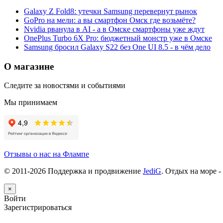
Galaxy Z Fold8: утечки Samsung перевернут рынок
GoPro на мели: а вы смартфон Омск где возьмёте?
Nvidia рванула в AI - а в Омске смартфоны уже ждут
OnePlus Turbo 6X Pro: бюджетный монстр уже в Омске
Samsung бросил Galaxy S22 без One UI 8.5 - в чём дело
О магазине
Следите за новостями и событиями
Мы принимаем
Отзывы о нас на Флампе
© 2011-
2026
Поддержка и продвижение
JediG
. Отдых на море -
×
Войти
Зарегистрироваться