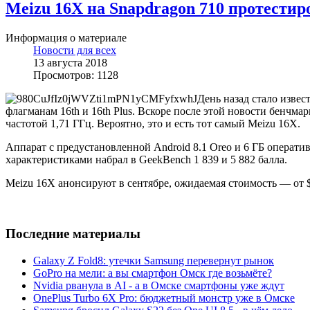
Meizu 16X на Snapdragon 710 протестир
Информация о материале
Новости для всех
13 августа 2018
Просмотров: 1128
День назад стало извес
флагманам 16th и 16th Plus. Вскоре после этой новости бенчм
частотой 1,71 ГГц. Вероятно, это и есть тот самый Meizu 16X.
Аппарат с предустановленной Android 8.1 Oreo и 6 ГБ операти
характеристиками набрал в GeekBench 1 839 и 5 882 балла.
Meizu 16X анонсируют в сентябре, ожидаемая стоимость — от $
Последние материалы
Galaxy Z Fold8: утечки Samsung перевернут рынок
GoPro на мели: а вы смартфон Омск где возьмёте?
Nvidia рванула в AI - а в Омске смартфоны уже ждут
OnePlus Turbo 6X Pro: бюджетный монстр уже в Омске