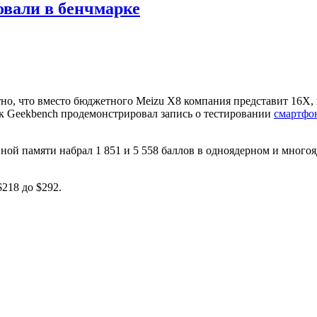
овали в бенчмарке
тно, что вместо бюджетного Meizu X8 компания представит 16X,
арк Geekbench продемонстрировал запись о тестировании
смартфо
вной памяти набрал 1 851 и 5 558 баллов в одноядерном и много
218 до $292.