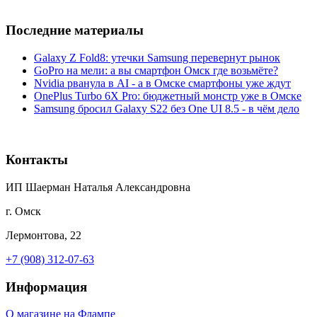
Последние материалы
Galaxy Z Fold8: утечки Samsung перевернут рынок
GoPro на мели: а вы смартфон Омск где возьмёте?
Nvidia рванула в AI - а в Омске смартфоны уже ждут
OnePlus Turbo 6X Pro: бюджетный монстр уже в Омске
Samsung бросил Galaxy S22 без One UI 8.5 - в чём дело
Контакты
ИП Шаерман Наталья Александровна
г. Омск
Лермонтова, 22
+7 (908) 312-07-63
Информация
О магазине на Флампе