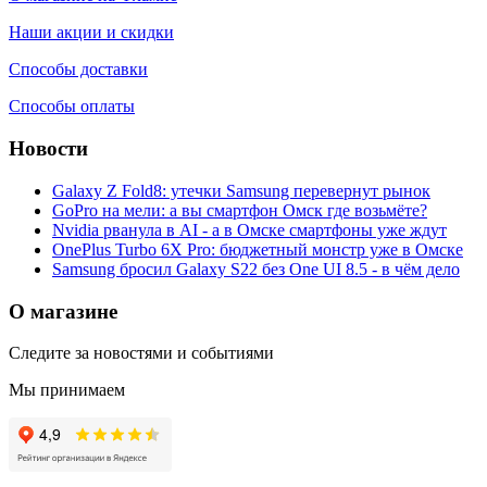
Наши акции и скидки
Способы доставки
Способы оплаты
Новости
Galaxy Z Fold8: утечки Samsung перевернут рынок
GoPro на мели: а вы смартфон Омск где возьмёте?
Nvidia рванула в AI - а в Омске смартфоны уже ждут
OnePlus Turbo 6X Pro: бюджетный монстр уже в Омске
Samsung бросил Galaxy S22 без One UI 8.5 - в чём дело
О магазине
Следите за новостями и событиями
Мы принимаем