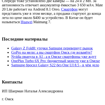
Спереди тоже установлено две камеры — на 24 и 2 Мп. За
автономность отвечает аккумулятор ёмкостью 3 650 мАч. Mate
20 Lite работает на Android 8.1 Oreo.
Смартфон
могут
представить уже в этом месяце, а продажи стартуют до конца
лета по цене около $400 за устройство. В Китае он будет
называться
Huawei
Maimang 7.
Последние материалы
Galaxy Z Fold8: утечки Samsung перевернут рынок
GoPro на мели: а вы смартфон Омск где возьмёте?
Nvidia рванула в AI - а в Омске смартфоны уже ждут
OnePlus Turbo 6X Pro: бюджетный монстр уже в Омске
Samsung бросил Galaxy S22 без One UI 8.5 - в чём дело
Контакты
ИП Шаерман Наталья Александровна
г. Омск