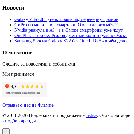
Новости
Galaxy Z Fold8: утечки Samsung перевернут рынок
GoPro на мели: а вы смартфон Омск где возьмёте?
Nvidia рванула в AI - а в Омске смартфоны уже ждут
OnePlus Turbo 6X Pro: бюджетный монстр уже в Омске
Samsung бросил Galaxy S22 без One UI 8.5 - в чём дело
О магазине
Следите за новостями и событиями
Мы принимаем
Отзывы о нас на Флампе
© 2011-
2026
Поддержка и продвижение
JediG
. Отдых на море
-
подбор аренды
×