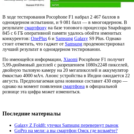
В ходе тестирования Pocophone F1 набрал 2 467 баллов в
одноядерном испытании, и 9 081 балл — в многоядерном. В
результате
смартфону
на базе топового процессора Snapdragon
845 с 6 ГБ оперативной памяти удалось обойти именитых
конкурентов:
OnePlus
6 и
Samsung
Galaxy
S9 Plus. Однако
стоит отметить, что гаджет от
Samsung
продемонстрировал
лучший результат в одноядерном тестировании.
По имеющейся информации,
Xiaomi
Pocophone F1 получит
5,99-дюймовый дисплей с разрешением 1080x2248 пикселей,
двойную тыловую камеру на 20 мегапикселей и аккумулятор
ёмкостью 4000 мАч. Анонс устройства в Индии ожидается 22
августа. Предполагаемая цена новинки составит 430 евро —
однако на момент появления
смартфона
в официальной
рознице эта цифра может измениться.
Последние материалы
Galaxy Z Fold8: утечки Samsung перевернут рынок
GoPro на мели: а вы смартфон Омск где возьмёте?