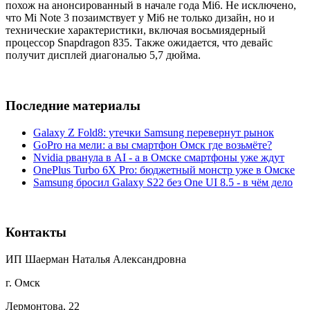
похож на анонсированный в начале года Mi6. Не исключено,
что Mi Note 3 позаимствует у Mi6 не только дизайн, но и
технические характеристики, включая восьмиядерный
процессор Snapdragon 835. Также ожидается, что девайс
получит дисплей диагональю 5,7 дюйма.
Последние материалы
Galaxy Z Fold8: утечки Samsung перевернут рынок
GoPro на мели: а вы смартфон Омск где возьмёте?
Nvidia рванула в AI - а в Омске смартфоны уже ждут
OnePlus Turbo 6X Pro: бюджетный монстр уже в Омске
Samsung бросил Galaxy S22 без One UI 8.5 - в чём дело
Контакты
ИП Шаерман Наталья Александровна
г. Омск
Лермонтова, 22