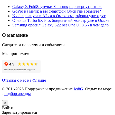
Galaxy Z Fold8: утечки Samsung перевернут рынок
GoPro на мели: а вы смартфон Омск где возьмёте?
Nvidia рванула в AI - а в Омске смартфоны уже ждут
OnePlus Turbo 6X Pro: бюджетный монстр уже в Омске
Samsung бросил Galaxy S22 без One UI 8.5 - в чём дело
О магазине
Следите за новостями и событиями
Мы принимаем
Отзывы о нас на Флампе
© 2011-
2026
Поддержка и продвижение
JediG
. Отдых на море
-
подбор аренды
×
Войти
Зарегистрироваться