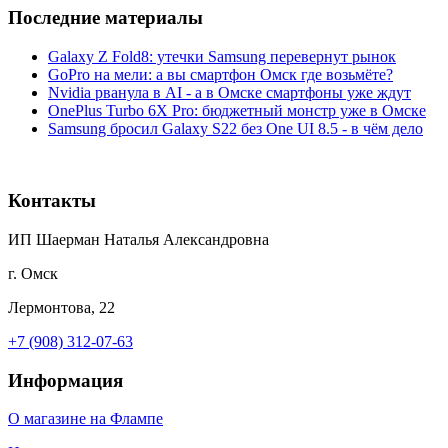
Последние материалы
Galaxy Z Fold8: утечки Samsung перевернут рынок
GoPro на мели: а вы смартфон Омск где возьмёте?
Nvidia рванула в AI - а в Омске смартфоны уже ждут
OnePlus Turbo 6X Pro: бюджетный монстр уже в Омске
Samsung бросил Galaxy S22 без One UI 8.5 - в чём дело
Контакты
ИП Шаерман Наталья Александровна
г. Омск
Лермонтова, 22
+7 (908) 312-07-63
Информация
О магазине на Флампе