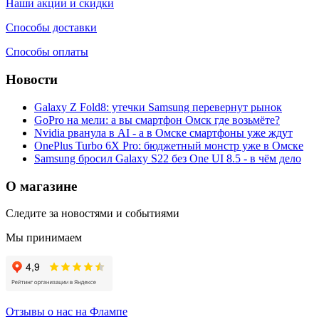
Наши акции и скидки
Способы доставки
Способы оплаты
Новости
Galaxy Z Fold8: утечки Samsung перевернут рынок
GoPro на мели: а вы смартфон Омск где возьмёте?
Nvidia рванула в AI - а в Омске смартфоны уже ждут
OnePlus Turbo 6X Pro: бюджетный монстр уже в Омске
Samsung бросил Galaxy S22 без One UI 8.5 - в чём дело
О магазине
Следите за новостями и событиями
Мы принимаем
Отзывы о нас на Флампе