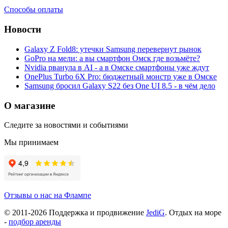
Способы оплаты
Новости
Galaxy Z Fold8: утечки Samsung перевернут рынок
GoPro на мели: а вы смартфон Омск где возьмёте?
Nvidia рванула в AI - а в Омске смартфоны уже ждут
OnePlus Turbo 6X Pro: бюджетный монстр уже в Омске
Samsung бросил Galaxy S22 без One UI 8.5 - в чём дело
О магазине
Следите за новостями и событиями
Мы принимаем
Отзывы о нас на Флампе
© 2011-
2026
Поддержка и продвижение
JediG
. Отдых на море
-
подбор аренды