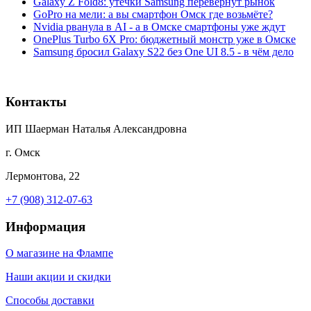
Galaxy Z Fold8: утечки Samsung перевернут рынок
GoPro на мели: а вы смартфон Омск где возьмёте?
Nvidia рванула в AI - а в Омске смартфоны уже ждут
OnePlus Turbo 6X Pro: бюджетный монстр уже в Омске
Samsung бросил Galaxy S22 без One UI 8.5 - в чём дело
Контакты
ИП Шаерман Наталья Александровна
г. Омск
Лермонтова, 22
+7 (908) 312-07-63
Информация
О магазине на Флампе
Наши акции и скидки
Способы доставки