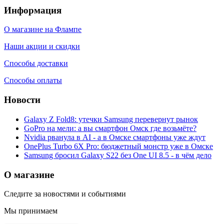
Информация
О магазине на Флампе
Наши акции и скидки
Способы доставки
Способы оплаты
Новости
Galaxy Z Fold8: утечки Samsung перевернут рынок
GoPro на мели: а вы смартфон Омск где возьмёте?
Nvidia рванула в AI - а в Омске смартфоны уже ждут
OnePlus Turbo 6X Pro: бюджетный монстр уже в Омске
Samsung бросил Galaxy S22 без One UI 8.5 - в чём дело
О магазине
Следите за новостями и событиями
Мы принимаем