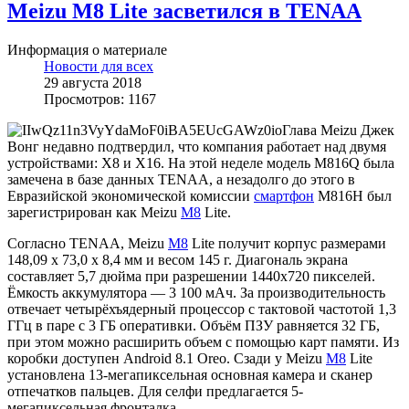
Meizu M8 Lite засветился в TENAA
Информация о материале
Новости для всех
29 августа 2018
Просмотров: 1167
Глава Meizu Джек
Вонг недавно подтвердил, что компания работает над двумя
устройствами: X8 и X16. На этой неделе модель M816Q была
замечена в базе данных TENAA, а незадолго до этого в
Евразийской экономической комиссии
смартфон
M816H был
зарегистрирован как Meizu
M8
Lite.
Согласно TENAA, Meizu
M8
Lite получит корпус размерами
148,09 x 73,0 x 8,4 мм и весом 145 г. Диагональ экрана
составляет 5,7 дюйма при разрешении 1440х720 пикселей.
Ёмкость аккумулятора — 3 100 мАч. За производительность
отвечает четырёхъядерный процессор с тактовой частотой 1,3
ГГц в паре с 3 ГБ оперативки. Объём ПЗУ равняется 32 ГБ,
при этом можно расширить объем с помощью карт памяти. Из
коробки доступен Android 8.1 Oreo. Сзади у Meizu
M8
Lite
установлена 13-мегапиксельная основная камера и сканер
отпечатков пальцев. Для селфи предлагается 5-
мегапиксельная фронталка.