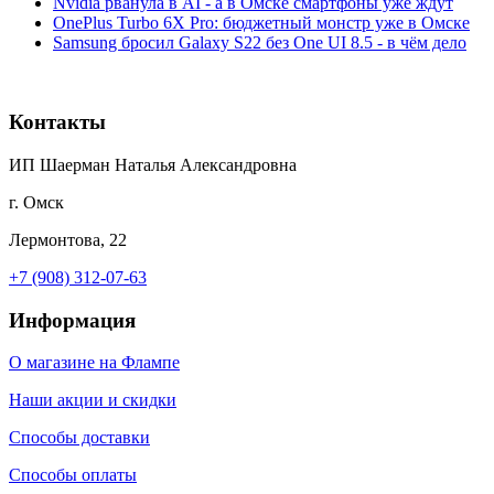
Nvidia рванула в AI - а в Омске смартфоны уже ждут
OnePlus Turbo 6X Pro: бюджетный монстр уже в Омске
Samsung бросил Galaxy S22 без One UI 8.5 - в чём дело
Контакты
ИП Шаерман Наталья Александровна
г. Омск
Лермонтова, 22
+7 (908) 312-07-63
Информация
О магазине на Флампе
Наши акции и скидки
Способы доставки
Способы оплаты