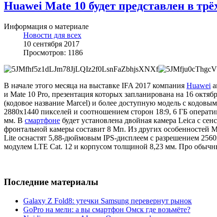
Huawei Mate 10 будет представлен в трё
Информация о материале
Новости для всех
10 сентября 2017
Просмотров: 1186
В начале этого месяца на выставке IFA 2017 компания
Huawei
а
и Mate 10 Pro, презентация которых запланирована на 16 октяб
(кодовое название Marcel) и более доступную модель с кодовы
2880х1440 пикселей и соотношением сторон 18:9, 6 ГБ оператив
мм. В
смартфоне
будет установлена двойная камера Leica с сен
фронтальной камеры составит 8 Мп. Из других особенностей Mat
Lite оснастят 5,88-дюймовым IPS-дисплеем с разрешением 2560
модулем LTE Cat. 12 и корпусом толщиной 8,23 мм. Про обычны
Последние материалы
Galaxy Z Fold8: утечки Samsung перевернут рынок
GoPro на мели: а вы смартфон Омск где возьмёте?