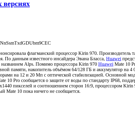
х версиях
нонсировала флагманский процессор Kirin 970. Производитель т
ря. По данным известного инсайдера Эвана Бласса,
Huawei
предст
м названием Alps. Помимо процессора Kirin 970
Huawei
Mate 10 P
ной памяти, накопитель объёмом 64/128 ГБ и аккумулятор на 4 0
сорами на 12 и 20 Мп с оптической стабилизацией. Основной мод
e 10 Pro сообщается о защите от воды по стандарту IP68, поддерж
х1440 пикселей и соотношением сторон 16:9, процессором Kirin 
й Mate 10 пока ничего не сообщается.