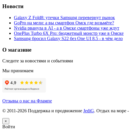
Новости
Galaxy Z Fold8: утечки Samsung перевернут рынок
GoPro на мели: а вы смартфон Омск где возьмёте?
Nvidia рванула в AI - а в Омске смартфоны уже ждут
OnePlus Turbo 6X Pro: бюджетный монстр уже в Омске
Samsung бросил Galaxy S22 без One UI 8.5 - в чём дело
О магазине
Следите за новостями и событиями
Мы принимаем
Отзывы о нас на Флампе
© 2011-
2026
Поддержка и продвижение
JediG
. Отдых на море -
×
Войти