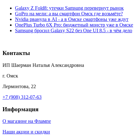
Galaxy Z Fold8: утечки Samsung перевернут рынок
GoPro на мели: а вы смартфон Омск где возьмёте?
Nvidia рванула в AI - а в Омске смартфоны уже ждут
OnePlus Turbo 6X Pro: бюджетный монстр уже в Омске
Samsung бросил Galaxy S22 без One UI 8.5 - в чём дело
Контакты
ИП Шаерман Наталья Александровна
г. Омск
Лермонтова, 22
+7 (908) 312-07-63
Информация
О магазине на Флампе
Наши акции и скидки