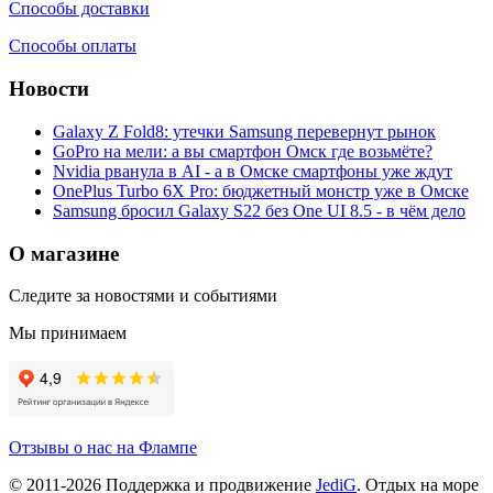
Способы доставки
Способы оплаты
Новости
Galaxy Z Fold8: утечки Samsung перевернут рынок
GoPro на мели: а вы смартфон Омск где возьмёте?
Nvidia рванула в AI - а в Омске смартфоны уже ждут
OnePlus Turbo 6X Pro: бюджетный монстр уже в Омске
Samsung бросил Galaxy S22 без One UI 8.5 - в чём дело
О магазине
Следите за новостями и событиями
Мы принимаем
Отзывы о нас на Флампе
© 2011-
2026
Поддержка и продвижение
JediG
. Отдых на море