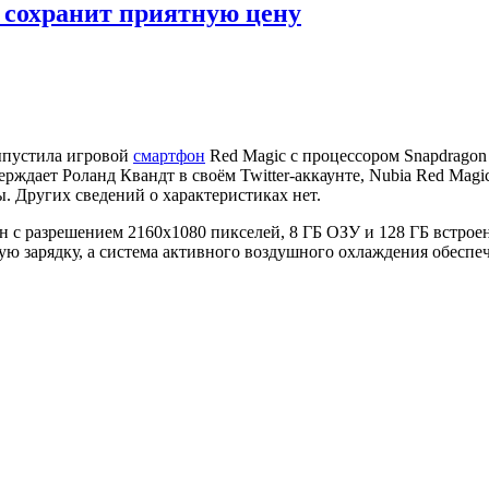
и сохранит приятную цену
ыпустила игровой
смартфон
Red Magic с процессором Snapdragon 
рждает Роланд Квандт в своём Twitter-аккаунте, Nubia Red Magi
. Других сведений о характеристиках нет.
 с разрешением 2160х1080 пикселей, 8 ГБ ОЗУ и 128 ГБ встроен
ую зарядку, а система активного воздушного охлаждения обеспе