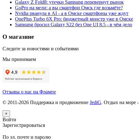
Galaxy Z Fold8: утечки Samsung перевернут рынок
GoPro на мели: а вы смартфон Омск где возьмёте?
Nvidia рванула в AI - а в Омске смартфоны уже ждут
OnePlus Turbo 6X Pro: бюджетный монстр уже в Омске
Samsung бросил Galaxy S22 без One UI 8.5 - в чём дело
О магазине
Следите за новостями и событиями
Мы принимаем
Отзывы о нас на Флампе
© 2011-
2026
Поддержка и продвижение
JediG
. Отдых на море -
×
Войти
Зарегистрироваться
По эл. почте и паролю