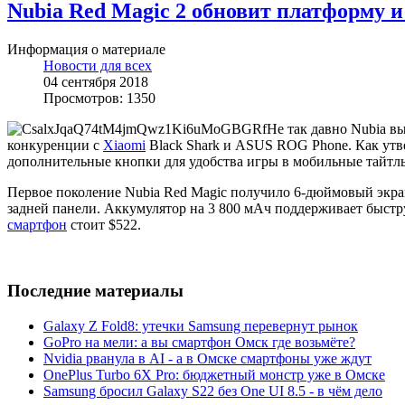
Nubia Red Magic 2 обновит платформу 
Информация о материале
Новости для всех
04 сентября 2018
Просмотров: 1350
Не так давно Nubia в
конкуренции с
Xiaomi
Black Shark и ASUS ROG Phone. Как утве
дополнительные кнопки для удобства игры в мобильные тайтлы
Первое поколение Nubia Red Magic получило 6-дюймовый экран
задней панели. Аккумулятор на 3 800 мАч поддерживает быстр
смартфон
стоит $522.
Последние материалы
Galaxy Z Fold8: утечки Samsung перевернут рынок
GoPro на мели: а вы смартфон Омск где возьмёте?
Nvidia рванула в AI - а в Омске смартфоны уже ждут
OnePlus Turbo 6X Pro: бюджетный монстр уже в Омске
Samsung бросил Galaxy S22 без One UI 8.5 - в чём дело