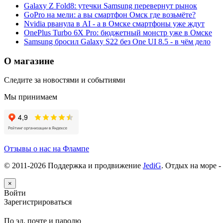
Galaxy Z Fold8: утечки Samsung перевернут рынок
GoPro на мели: а вы смартфон Омск где возьмёте?
Nvidia рванула в AI - а в Омске смартфоны уже ждут
OnePlus Turbo 6X Pro: бюджетный монстр уже в Омске
Samsung бросил Galaxy S22 без One UI 8.5 - в чём дело
О магазине
Следите за новостями и событиями
Мы принимаем
Отзывы о нас на Флампе
© 2011-
2026
Поддержка и продвижение
JediG
. Отдых на море -
×
Войти
Зарегистрироваться
По эл. почте и паролю