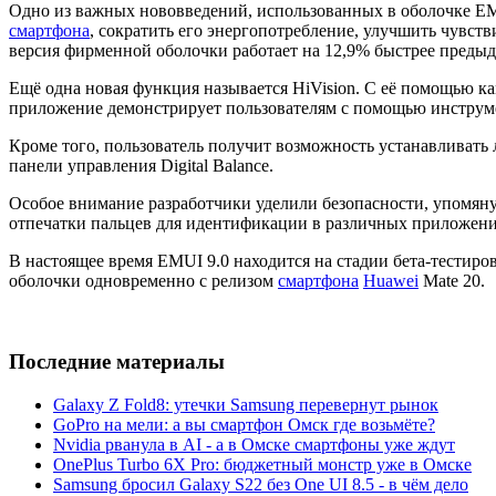
Одно из важных нововведений, использованных в оболочке EM
смартфона
, сократить его энергопотребление, улучшить чувств
версия фирменной оболочки работает на 12,9% быстрее преды
Ещё одна новая функция называется HiVision. С её помощью к
приложение демонстрирует пользователям с помощью инструм
Кроме того, пользователь получит возможность устанавливат
панели управления Digital Balance.
Особое внимание разработчики уделили безопасности, упомян
отпечатки пальцев для идентификации в различных приложени
В настоящее время EMUI 9.0 находится на стадии бета-тестиро
оболочки одновременно с релизом
смартфона
Huawei
Mate 20.
Последние материалы
Galaxy Z Fold8: утечки Samsung перевернут рынок
GoPro на мели: а вы смартфон Омск где возьмёте?
Nvidia рванула в AI - а в Омске смартфоны уже ждут
OnePlus Turbo 6X Pro: бюджетный монстр уже в Омске
Samsung бросил Galaxy S22 без One UI 8.5 - в чём дело