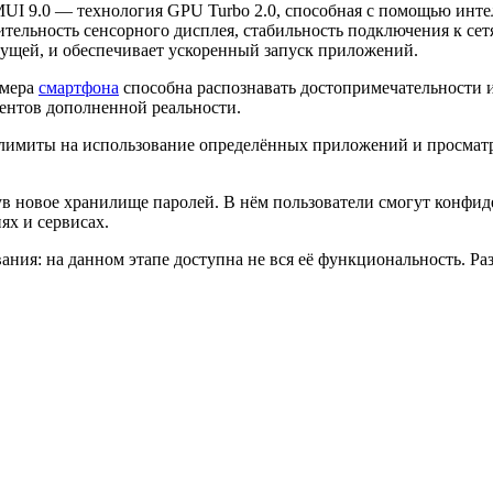
UI 9.0 — технология GPU Turbo 2.0, способная с помощью инте
ительность сенсорного дисплея, стабильность подключения к сет
дущей, и обеспечивает ускоренный запуск приложений.
амера
смартфона
способна распознавать достопримечательности 
ентов дополненной реальности.
ь лимиты на использование определённых приложений и просмат
ув новое хранилище паролей. В нём пользователи смогут конфи
ях и сервисах.
вания: на данном этапе доступна не вся её функциональность. 