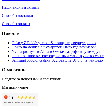
Наши акции и скидки
Способы доставки
Способы оплаты
Новости
Galaxy Z Fold8: утечки Samsung перевернут рынок
GoPro на мели: а вы смартфон Омск где возьмёте?
Nvidia рванула в AI - а в Омске смартфоны уже ждут
OnePlus Turbo 6X Pro: бюджетный монстр уже в Омске
Samsung бросил Galaxy S22 без One UI 8.5 - в чём дело
О магазине
Следите за новостями и событиями
Мы принимаем