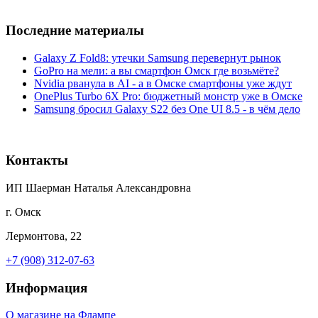
Последние материалы
Galaxy Z Fold8: утечки Samsung перевернут рынок
GoPro на мели: а вы смартфон Омск где возьмёте?
Nvidia рванула в AI - а в Омске смартфоны уже ждут
OnePlus Turbo 6X Pro: бюджетный монстр уже в Омске
Samsung бросил Galaxy S22 без One UI 8.5 - в чём дело
Контакты
ИП Шаерман Наталья Александровна
г. Омск
Лермонтова, 22
+7 (908) 312-07-63
Информация
О магазине на Флампе