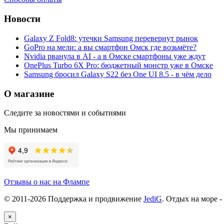
Новости
Galaxy Z Fold8: утечки Samsung перевернут рынок
GoPro на мели: а вы смартфон Омск где возьмёте?
Nvidia рванула в AI - а в Омске смартфоны уже ждут
OnePlus Turbo 6X Pro: бюджетный монстр уже в Омске
Samsung бросил Galaxy S22 без One UI 8.5 - в чём дело
О магазине
Следите за новостями и событиями
Мы принимаем
Отзывы о нас на Флампе
© 2011-
2026
Поддержка и продвижение
JediG
. Отдых на море -
×