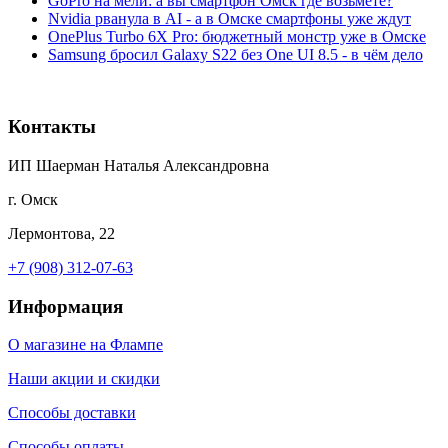
GoPro на мели: а вы смартфон Омск где возьмёте?
Nvidia рванула в AI - а в Омске смартфоны уже ждут
OnePlus Turbo 6X Pro: бюджетный монстр уже в Омске
Samsung бросил Galaxy S22 без One UI 8.5 - в чём дело
Контакты
ИП Шаерман Наталья Александровна
г. Омск
Лермонтова, 22
+7 (908) 312-07-63
Информация
О магазине на Флампе
Наши акции и скидки
Способы доставки
Способы оплаты