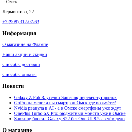
г. Омск
Лермонтова, 22
+7 (908) 312-07-63
Информация
О магазине на Флампе
Наши акции и скидки
Способы доставки
Способы оплаты
Новости
Galaxy Z Fold8: утечки Samsung перевернут рынок
GoPro на мели: а вы смартфон Омск где возьмёте?
Nvidia рванула в AI - а в Омске смартфоны уже ждут
OnePlus Turbo 6X Pro: бюджетный монстр уже в Омске
Samsung бросил Galaxy S22 без One UI 8.5 - в чём дело
О магазине