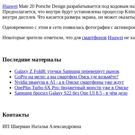
Huawei
Mate 20 Porsche Design разрабатывается под кодовым н
Предполагается, что внутри будут установлены процессор Kirin
внутри дисплея. Что касается размера экрана, он может оказать
Одновременно с этим в сети появилась фотография с активир
Некоторые зрители отметили, что для
смартфонов
Huawei
не ха
Последние материалы
Galaxy Z Fold8: утечки Samsung перевернут рынок
GoPro на мели: а вы смартфон Омск где возьмёте?
Nvidia рванула в AI - а в Омске смартфоны уже ждут
OnePlus Turbo 6X Pro: бюджетный монстр уже в Омске
Samsung бросил Galaxy S22 без One UI 8.5 - в чём дело
Контакты
ИП Шаерман Наталья Александровна