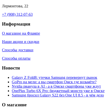
Лермонтова, 22
+7 (908) 312-07-63
Информация
О магазине на Флампе
Наши акции и скидки
Способы доставки
Способы оплаты
Новости
Galaxy Z Fold8: утечки Samsung перевернут рынок
GoPro на мели: а вы смартфон Омск где возьмёте?
Nvidia рванула в AI - а в Омске смартфоны уже ждут
OnePlus Turbo 6X Pro: бюджетный монстр уже в Омске
Samsung бросил Galaxy S22 без One UI 8.5 - в чём дело
О магазине