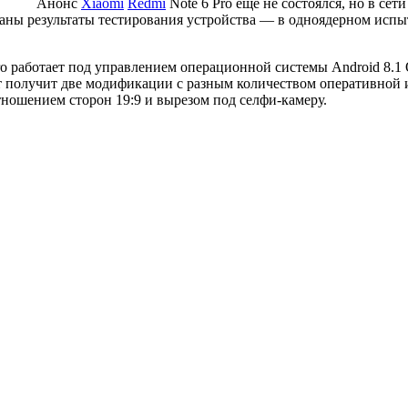
Анонс
Xiaomi
Redmi
Note 6 Pro ещё не состоялся, но в се
аны результаты тестирования устройства — в одноядерном исп
ro работает под управлением операционной системы Android 8.1 
получит две модификации с разным количеством оперативной и в
тношением сторон 19:9 и вырезом под селфи-камеру.