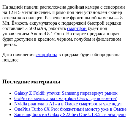
На задней панели расположена двойная камера с сенсорами
на 12 и 5 мегапикселей. Прямо под ней установлен сканер
отпечатков пальцев. Разрешение фронтальной камеры — 8
Мп. Ёмкость аккумулятора с поддержкой быстрой зарядки
составляет 3 500 мАч, работать
смартфон
будет под
управлением Android 8.1 Oreo. На старте продаж аппарат
будет доступен в красном, чёрном, голубом и фиолетовом
цветах.
Дата появления
смартфона
в продаже будет обнародована
позднее.
Последние материалы
Galaxy Z Fold8: утечки Samsung перевернут рынок
GoPro на мели: а вы смартфон Омск где возьмёте?
Nvidia рванула в AI - а в Омске смартфоны уже ждут
OnePlus Turbo 6X Pro: бюджетный монстр уже в Омске
Samsung бросил Galaxy S22 без One UI 8.5 - в чём дело