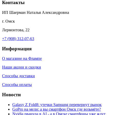
Контакты
ИП Шаерман Наталья Александровна
г. Омск
Лермонтова, 22
+7 (908) 312-07-63
Информация
О магазине на Флампе
Наши акции и скидки
Способы доставки
Способы оплаты
Новости
Galaxy Z Fold8: утечки Samsung перевернут рынок
GoPro на мели: а вы смартфон Омск где возьмёте?
Nvidia рванула в AI - а в Омске смартфоны уже ждут