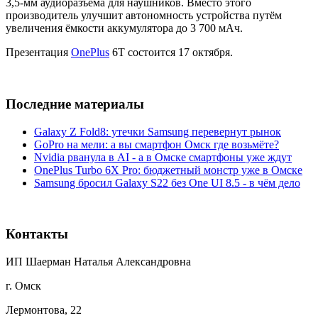
3,5-мм аудиоразъёма для наушников. Вместо этого
производитель улучшит автономность устройства путём
увеличения ёмкости аккумулятора до 3 700 мАч.
Презентация
OnePlus
6T состоится 17 октября.
Последние материалы
Galaxy Z Fold8: утечки Samsung перевернут рынок
GoPro на мели: а вы смартфон Омск где возьмёте?
Nvidia рванула в AI - а в Омске смартфоны уже ждут
OnePlus Turbo 6X Pro: бюджетный монстр уже в Омске
Samsung бросил Galaxy S22 без One UI 8.5 - в чём дело
Контакты
ИП Шаерман Наталья Александровна
г. Омск
Лермонтова, 22