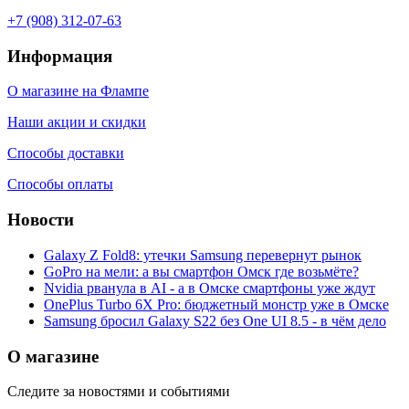
+7 (908) 312-07-63
Информация
О магазине на Флампе
Наши акции и скидки
Способы доставки
Способы оплаты
Новости
Galaxy Z Fold8: утечки Samsung перевернут рынок
GoPro на мели: а вы смартфон Омск где возьмёте?
Nvidia рванула в AI - а в Омске смартфоны уже ждут
OnePlus Turbo 6X Pro: бюджетный монстр уже в Омске
Samsung бросил Galaxy S22 без One UI 8.5 - в чём дело
О магазине
Следите за новостями и событиями