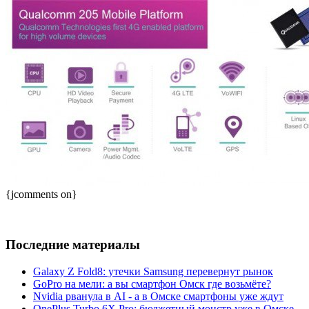
{jcomments on}
Последние материалы
Galaxy Z Fold8: утечки Samsung перевернут рынок
GoPro на мели: а вы смартфон Омск где возьмёте?
Nvidia рванула в AI - а в Омске смартфоны уже ждут
OnePlus Turbo 6X Pro: бюджетный монстр уже в Омске