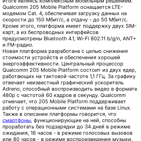
итоге являясь комплексным мобильным решением.
Qualcomm 205 Mobile Platform оснащается LTE-
модемом Cat. 4, обеспечивая загрузку данных на
скорости до 150 Мбит/с, а отдачу - до 50 Мбит/с.
Кроме этого, платформа имеет поддержку двух SIM-
карт, а из беспроводных интерфейсов
предусмотрены Bluetooth 4.1, Wi-Fi 802.11 b/g/n, ANT+
и FM-радио.
Новая платформа разработана с целью снижения
стоимости устройств и обеспечения хорошей
энергоэффективности. Центральный процессор
Qualcomm 205 Mobile Platform состоит из двух ядер,
работающих на тактовой частоте 1,1 ГГц. За графику
отвечает неизвестный графический ускоритель
Adreno, способный воспроизводить видео в формате
480p с частотой 60 кадров в секунду. Qualcomm
отмечает, что 205 Mobile Platform поддерживает
работу с операционными системами на базе Linux.
Также в описании платформы говорится, что
смартфоны
, функционирующие на ней, способны
проработать без подзарядки до 34 дней в режиме
ожидания, 16 часов - в режиме голосовых вызовов
или 80 часов - в режиме воспроизведения музыки.