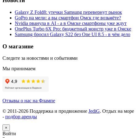
Новости
Galaxy Z Fold8: утечки Samsung перевернут рынок
GoPro на мели: а вы смартфон Омск где возьмёте?
Nvidia рванула в AI - а в Омске смартфоны уже ждут
OnePlus Turbo 6X Pro: бюджетный монстр уже в Омске
Samsung бросил Galaxy S22 без One UI 8.5 - в чём дело
О магазине
Следите за новостями и событиями
Мы принимаем
Отзывы о нас на Флампе
© 2011-
2026
Поддержка и продвижение
JediG
. Отдых на море
-
подбор аренды
×
Войти