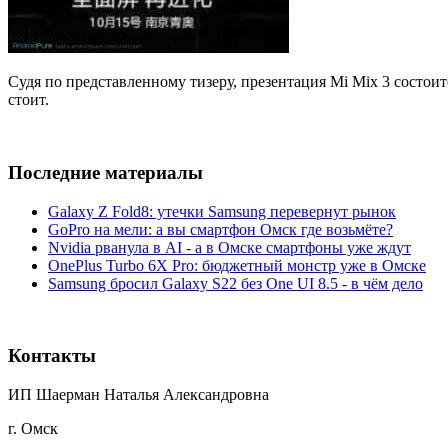
Судя по представленному тизеру, презентация Mi Mix 3 состои
стоит.
Последние материалы
Galaxy Z Fold8: утечки Samsung перевернут рынок
GoPro на мели: а вы смартфон Омск где возьмёте?
Nvidia рванула в AI - а в Омске смартфоны уже ждут
OnePlus Turbo 6X Pro: бюджетный монстр уже в Омске
Samsung бросил Galaxy S22 без One UI 8.5 - в чём дело
Контакты
ИП Шаерман Наталья Александровна
г. Омск