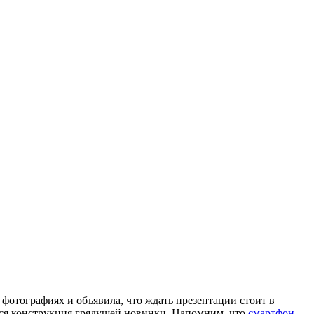
 фотографиях и объявила, что ждать презентации стоит в
ается конструкция грядущей новинки. Напомним, что
смартфон