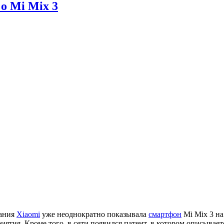
о Mi Mix 3
ания
Xiaomi
уже неоднократно показывала
смартфон
Mi Mix 3 на
приятия. Кроме того, в сети появился патент, в котором описыв