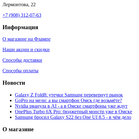
Лермонтова, 22
+7 (908) 312-07-63
Информация
О магазине на Флампе
Наши акции и скидки
Способы доставки
Способы оплаты
Новости
Galaxy Z Fold8: утечки Samsung перевернут рынок
GoPro на мели: а вы смартфон Омск где возьмёте?
Nvidia рванула в AI - а в Омске смартфоны уже ждут
OnePlus Turbo 6X Pro: бюджетный монстр уже в Омске
Samsung бросил Galaxy S22 без One UI 8.5 - в чём дело
О магазине