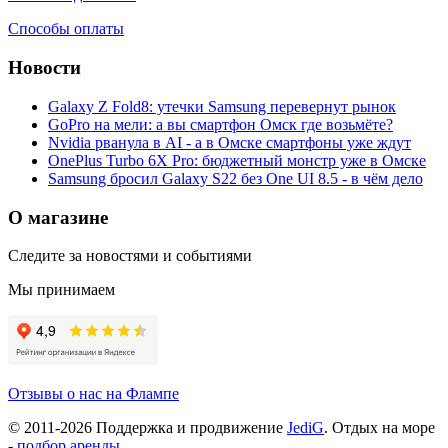
Способы оплаты
Новости
Galaxy Z Fold8: утечки Samsung перевернут рынок
GoPro на мели: а вы смартфон Омск где возьмёте?
Nvidia рванула в AI - а в Омске смартфоны уже ждут
OnePlus Turbo 6X Pro: бюджетный монстр уже в Омске
Samsung бросил Galaxy S22 без One UI 8.5 - в чём дело
О магазине
Следите за новостями и событиями
Мы принимаем
Отзывы о нас на Флампе
© 2011-
2026
Поддержка и продвижение
JediG
. Отдых на море
-
подбор аренды