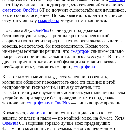
Пит Лау официально подтвердил, что готовящийся к анонсу
смартфон
OnePlus
6T не получит аудиоразъём для наушников,
как и сообщалось ранее. Но как выяснилось, на этом список
отсутствующих у
смартфона
модулей не закончился.
По словам Лау,
OnePlus
6T не будет поддерживать
беспроводную зарядку. Причина кроется в невысокой
скорости пополнения заряда — технология оказалась не так
хороша, как хотелось бы производителю. Кроме того,
инженеры компании решили, что
смартфон
слишком сильно
нагревается при использовании данного аксессуара. В числе
других причин отказа от этой функции компания назвала
необходимость увеличить толщину
смартфона
.
Как только эти моменты удастся успешно разрешить, в
компании обещают пересмотреть своё отношение к этой
беспроводной технологии. Пит Лау отметил, что
разработчики уже изучают возможность уменьшения нагрева
устройства при зарядке без проводов, так что поддержка
технологии
смартфонами
OnePlus
— лишь вопрос времени.
Кроме того,
смартфон
не получит официального класса
защиты от влаги и пыли — по крайней мере, на бумаге. Хотя
OnePlus
6T защищён гораздо лучше всех предыдущих
флагманов компании, из-за суммы, которую необходимо