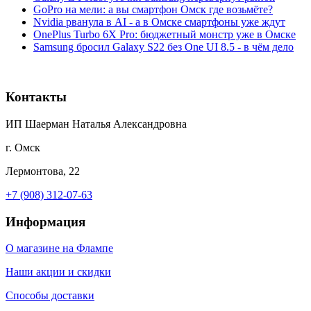
GoPro на мели: а вы смартфон Омск где возьмёте?
Nvidia рванула в AI - а в Омске смартфоны уже ждут
OnePlus Turbo 6X Pro: бюджетный монстр уже в Омске
Samsung бросил Galaxy S22 без One UI 8.5 - в чём дело
Контакты
ИП Шаерман Наталья Александровна
г. Омск
Лермонтова, 22
+7 (908) 312-07-63
Информация
О магазине на Флампе
Наши акции и скидки
Способы доставки