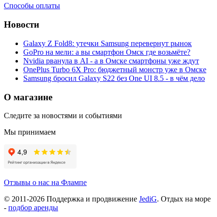
Способы оплаты
Новости
Galaxy Z Fold8: утечки Samsung перевернут рынок
GoPro на мели: а вы смартфон Омск где возьмёте?
Nvidia рванула в AI - а в Омске смартфоны уже ждут
OnePlus Turbo 6X Pro: бюджетный монстр уже в Омске
Samsung бросил Galaxy S22 без One UI 8.5 - в чём дело
О магазине
Следите за новостями и событиями
Мы принимаем
Отзывы о нас на Флампе
© 2011-
2026
Поддержка и продвижение
JediG
. Отдых на море
-
подбор аренды