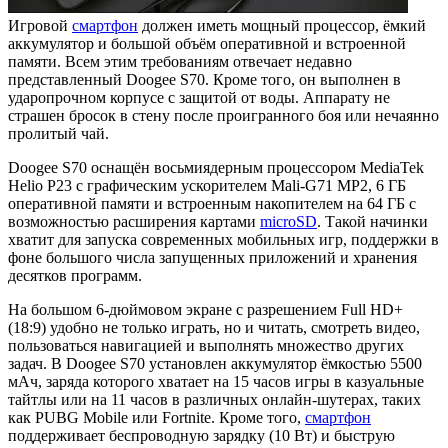
Игровой
смартфон
должен иметь мощный процессор, ёмкий
аккумулятор и большой объём оперативной и встроенной
памяти. Всем этим требованиям отвечает недавно
представленный Doogee S70. Кроме того, он выполнен в
ударопрочном корпусе с защитой от воды. Аппарату не
страшен бросок в стену после проигранного боя или нечаянно
пролитый чай.
Doogee S70 оснащён восьмиядерным процессором MediaTek
Helio P23 с графическим ускорителем Mali-G71 MP2, 6 ГБ
оперативной памяти и встроенным накопителем на 64 ГБ с
возможностью расширения картами
microSD
. Такой начинки
хватит для запуска современных мобильных игр, поддержки в
фоне большого числа запущенных приложений и хранения
десятков программ.
На большом 6-дюймовом экране с разрешением Full HD+
(18:9) удобно не только играть, но и читать, смотреть видео,
пользоваться навигацией и выполнять множество других
задач. В Doogee S70 установлен аккумулятор ёмкостью 5500
мАч, заряда которого хватает на 15 часов игры в казуальные
тайтлы или на 11 часов в различных онлайн-шутерах, таких
как PUBG Mobile или Fortnite. Кроме того,
смартфон
поддерживает беспроводную зарядку (10 Вт) и быструю