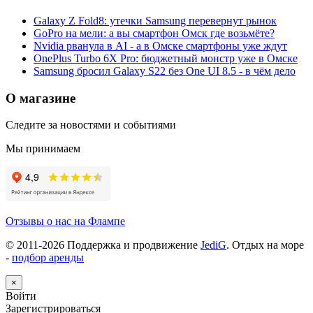
Galaxy Z Fold8: утечки Samsung перевернут рынок
GoPro на мели: а вы смартфон Омск где возьмёте?
Nvidia рванула в AI - а в Омске смартфоны уже ждут
OnePlus Turbo 6X Pro: бюджетный монстр уже в Омске
Samsung бросил Galaxy S22 без One UI 8.5 - в чём дело
О магазине
Следите за новостями и событиями
Мы принимаем
Отзывы о нас на Флампе
© 2011-
2026
Поддержка и продвижение
JediG
. Отдых на море
-
подбор аренды
×
Войти
Зарегистрироваться