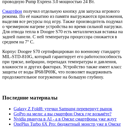
проводную Pump Express 3.0 мощностью 24 Вт.
Смартфон
получил отдельную кнопку для запуска игрового
режима. По её нажатию из памяти выгружаются приложения,
выделяя все ресурсы под игру. Также производитель подумал
о чрезмерном нагреве устройства во время сильной нагрузки.
Для отвода тепла в Doogee S70 есть металлическая вставка на
задней панели. С ней температура процессора снижается в
среднем на 7° C.
Корпус Doogee S70 сертифицирован по военному стандарту
MIL-STD-810G, который гарантирует его работоспособность
при тряске, вибрации, перепадах температуры и давления,
влажности и других факторах. Устройство также имеет класс
защиты от воды IP68/IP69К, что позволяет выдерживать
продолжительное погружение на большую глубину.
Последние материалы
Galaxy Z Fold8: утечки Samsung перевернут рынок
GoPro на мели: а вы смартфон Омск где возьмёте?
Nvidia рванула в AI - а в Омске смартфоны уже ждут
OnePlus Turbo 6X Pro: бюджетный монстр уже в Омске