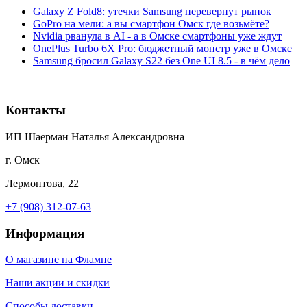
Galaxy Z Fold8: утечки Samsung перевернут рынок
GoPro на мели: а вы смартфон Омск где возьмёте?
Nvidia рванула в AI - а в Омске смартфоны уже ждут
OnePlus Turbo 6X Pro: бюджетный монстр уже в Омске
Samsung бросил Galaxy S22 без One UI 8.5 - в чём дело
Контакты
ИП Шаерман Наталья Александровна
г. Омск
Лермонтова, 22
+7 (908) 312-07-63
Информация
О магазине на Флампе
Наши акции и скидки
Способы доставки