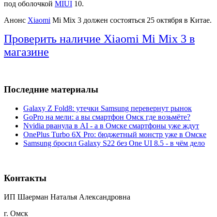
под оболочкой
MIUI
10.
Анонс
Xiaomi
Mi Mix 3 должен состояться 25 октября в Китае.
Проверить наличие Xiaomi Mi Mix 3 в
магазине
Последние материалы
Galaxy Z Fold8: утечки Samsung перевернут рынок
GoPro на мели: а вы смартфон Омск где возьмёте?
Nvidia рванула в AI - а в Омске смартфоны уже ждут
OnePlus Turbo 6X Pro: бюджетный монстр уже в Омске
Samsung бросил Galaxy S22 без One UI 8.5 - в чём дело
Контакты
ИП Шаерман Наталья Александровна
г. Омск