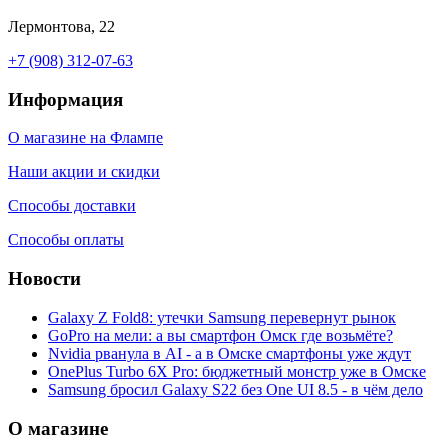
Лермонтова, 22
+7 (908) 312-07-63
Информация
О магазине на Флампе
Наши акции и скидки
Способы доставки
Способы оплаты
Новости
Galaxy Z Fold8: утечки Samsung перевернут рынок
GoPro на мели: а вы смартфон Омск где возьмёте?
Nvidia рванула в AI - а в Омске смартфоны уже ждут
OnePlus Turbo 6X Pro: бюджетный монстр уже в Омске
Samsung бросил Galaxy S22 без One UI 8.5 - в чём дело
О магазине