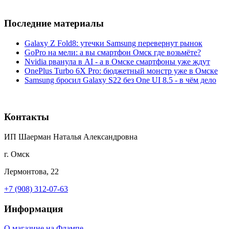
Последние материалы
Galaxy Z Fold8: утечки Samsung перевернут рынок
GoPro на мели: а вы смартфон Омск где возьмёте?
Nvidia рванула в AI - а в Омске смартфоны уже ждут
OnePlus Turbo 6X Pro: бюджетный монстр уже в Омске
Samsung бросил Galaxy S22 без One UI 8.5 - в чём дело
Контакты
ИП Шаерман Наталья Александровна
г. Омск
Лермонтова, 22
+7 (908) 312-07-63
Информация
О магазине на Флампе