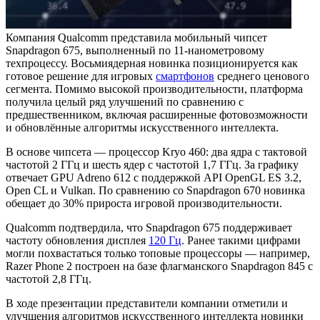
Компания Qualcomm представила мобильный чипсет
Snapdragon 675, выполненный по 11-нанометровому
техпроцессу. Восьмиядерная новинка позиционируется как
готовое решение для игровых
смартфонов
среднего ценового
сегмента. Помимо высокой производительности, платформа
получила целый ряд улучшений по сравнению с
предшественником, включая расширенные фотовозможности
и обновлённые алгоритмы искусственного интеллекта.
В основе чипсета — процессор Kryo 460: два ядра с тактовой
частотой 2 ГГц и шесть ядер с частотой 1,7 ГГц. За графику
отвечает GPU Adreno 612 с поддержкой API OpenGL ES 3.2,
Open CL и Vulkan. По сравнению со Snapdragon 670 новинка
обещает до 30% прироста игровой производительности.
Qualcomm подтвердила, что Snapdragon 675 поддерживает
частоту обновления дисплея
120 Гц
. Ранее такими цифрами
могли похвастаться только топовые процессоры — например,
Razer Phone 2 построен на базе флагманского Snapdragon 845 с
частотой 2,8 ГГц.
В ходе презентации представители компании отметили и
улучшения алгоритмов искусственного интеллекта новинки