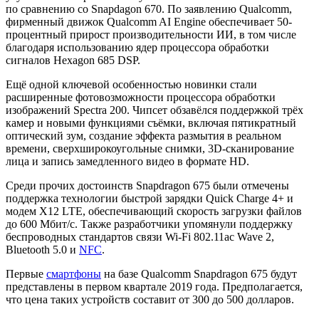
по сравнению со Snapdagon 670. По заявлению Qualcomm,
фирменный движок Qualcomm AI Engine обеспечивает 50-
процентный прирост производительности ИИ, в том числе
благодаря использованию ядер процессора обработки
сигналов Hexagon 685 DSP.
Ещё одной ключевой особенностью новинки стали
расширенные фотовозможности процессора обработки
изображений Spectra 200. Чипсет обзавёлся поддержкой трёх
камер и новыми функциями съёмки, включая пятикратный
оптический зум, создание эффекта размытия в реальном
времени, сверхширокоугольные снимки, 3D-сканирование
лица и запись замедленного видео в формате HD.
Среди прочих достоинств Snapdragon 675 были отмечены
поддержка технологии быстрой зарядки Quick Charge 4+ и
модем X12 LTE, обеспечивающий скорость загрузки файлов
до 600 Мбит/с. Также разработчики упомянули поддержку
беспроводных стандартов связи Wi-Fi 802.11ac Wave 2,
Bluetooth 5.0 и
NFC
.
Первые
смартфоны
на базе Qualcomm Snapdragon 675 будут
представлены в первом квартале 2019 года. Предполагается,
что цена таких устройств составит от 300 до 500 долларов.